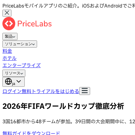
PriceLabsモバイルアプリのご紹介。iOSおよびAndroid
製品
ソリューション
料金
ホテル
エンタープライズ
リソース
ja
ログイン
無料トライアルをはじめる
2026年FIFAワールドカップ徹底分析
3国16都市から48チームが参加。39日間の大会期間中に、
無料ガイドをダウンロード