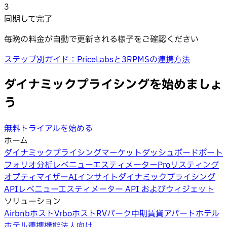
3
同期して完了
毎晩の料金が自動で更新される様子をご確認ください
ステップ別ガイド：PriceLabsと3RPMSの連携方法
ダイナミックプライシングを始めましょ
う
無料トライアルを始める
ホーム
ダイナミックプライシング
マーケットダッシュボード
ポート
フォリオ分析
レベニューエスティメーターPro
リスティング
オプティマイザー
AIインサイト
ダイナミックプライシング
API
レベニューエスティメーター API およびウィジェット
ソリューション
Airbnbホスト
Vrboホスト
RVパーク
中期賃貸
アパートホテル
ホテル
連携機能
法人向け