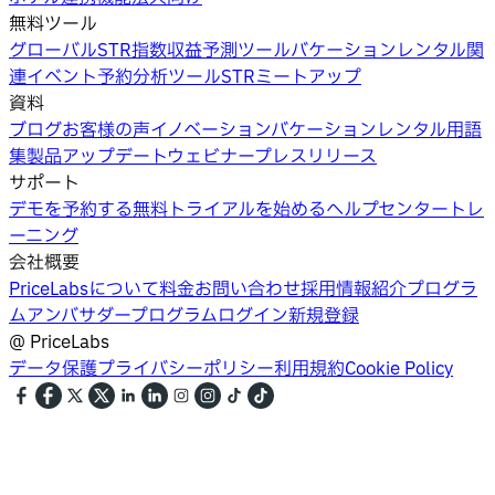
無料ツール
グローバルSTR指数
収益予測ツール
バケーションレンタル関
連イベント
予約分析ツール
STRミートアップ
資料
ブログ
お客様の声
イノベーション
バケーションレンタル用語
集
製品アップデートウェビナー
プレスリリース
サポート
デモを予約する
無料トライアルを始める
ヘルプセンター
トレ
ーニング
会社概要
PriceLabsについて
料金
お問い合わせ
採用情報
紹介プログラ
ム
アンバサダープログラム
ログイン
新規登録
@
PriceLabs
データ保護
プライバシーポリシー
利用規約
Cookie Policy