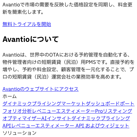
Avantioで市場の需要を反映した価格設定を同期し、料金更
新を簡素化します。
無料トライアルを開始
Avantioについて
Avantioは、世界中のOTAにおける予約管理を自動化する、
物件管理者向けの短期賃貸（民泊）用PMSです。直接予約を
増やし、予約や料金設定、顧客管理を一元化することで、プ
ロの短期賃貸（民泊）運営会社の業務効率を高めます。
Avantioのウェブサイトにアクセス
ホーム
ダイナミックプライシング
マーケットダッシュボード
ポート
フォリオ分析
レベニューエスティメーターPro
リスティング
オプティマイザー
AIインサイト
ダイナミックプライシング
API
レベニューエスティメーター API およびウィジェット
ソリューション