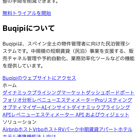
整の手間を削減できます。
無料トライアルを開始
Buqipiについて
Buqipiは、スペイン全土の物件管理者に向けた民泊管理シ
ステムです。中規模の短期賃貸（民泊）事業を支援する、販
売チャネル管理や予約自動化、業務効率化ツールなどの機能
を提供しています。
Buqipiのウェブサイトにアクセス
ホーム
ダイナミックプライシング
マーケットダッシュボード
ポート
フォリオ分析
レベニューエスティメーターPro
リスティング
オプティマイザー
AIインサイト
ダイナミックプライシング
API
レベニューエスティメーター API およびウィジェット
ソリューション
Airbnbホスト
Vrboホスト
RVパーク
中期賃貸
アパートホテル
ホテル
連携機能
法人向け