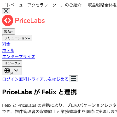
「レベニューアクセラレーター」のご紹介 ― 収益戦略全体を
製品
ソリューション
料金
ホテル
エンタープライズ
リソース
ja
ログイン
無料トライアルをはじめる
PriceLabs が Felix と連携
Felix と PriceLabs の連携により、プロのバケーシ
でき、物件管理者の収益向上と業務効率化を同時に実現しま