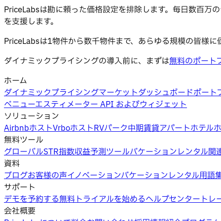
PriceLabsは勘に頼った価格設定を排除します。毎日数
を支援します。
PriceLabsは1物件から数千物件まで、あらゆる規模の
ダイナミックプライシングの導入前に、まずは
無料のポート
ホーム
ダイナミックプライシング
マーケットダッシュボード
ポート
ベニューエスティメーター API およびウィジェット
ソリューション
Airbnbホスト
Vrboホスト
RVパーク
中期賃貸
アパートホテル
無料ツール
グローバルSTR指数
収益予測ツール
バケーションレンタル関
資料
ブログ
お客様の声
イノベーション
バケーションレンタル用語
サポート
デモを予約する
無料トライアルを始める
ヘルプセンター
トレ
会社概要