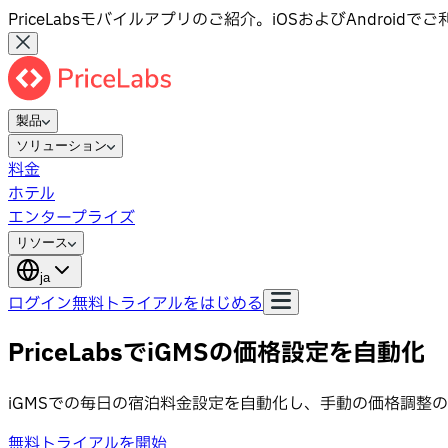
PriceLabsモバイルアプリのご紹介。iOSおよびAndroid
製品
ソリューション
料金
ホテル
エンタープライズ
リソース
ja
ログイン
無料トライアルをはじめる
PriceLabsでiGMSの価格設定を自動化
iGMSでの毎日の宿泊料金設定を自動化し、手動の価格調整
無料トライアルを開始