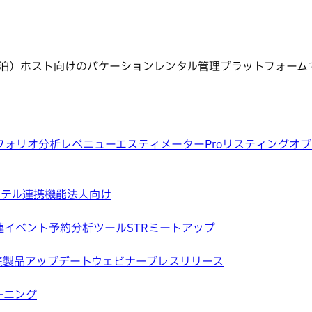
民泊）ホスト向けのバケーションレンタル管理プラットフォーム
フォリオ分析
レベニューエスティメーターPro
リスティングオプ
ホテル
連携機能
法人向け
連イベント
予約分析ツール
STRミートアップ
集
製品アップデートウェビナー
プレスリリース
ーニング