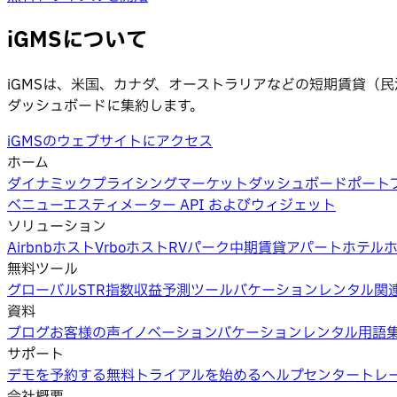
iGMSについて
iGMSは、米国、カナダ、オーストラリアなどの短期賃貸（
ダッシュボードに集約します。
iGMSのウェブサイトにアクセス
ホーム
ダイナミックプライシング
マーケットダッシュボード
ポート
ベニューエスティメーター API およびウィジェット
ソリューション
Airbnbホスト
Vrboホスト
RVパーク
中期賃貸
アパートホテル
無料ツール
グローバルSTR指数
収益予測ツール
バケーションレンタル関
資料
ブログ
お客様の声
イノベーション
バケーションレンタル用語
サポート
デモを予約する
無料トライアルを始める
ヘルプセンター
トレ
会社概要