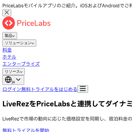
PriceLabsモバイルアプリのご紹介。iOSおよびAndroid
製品
ソリューション
料金
ホテル
エンタープライズ
リソース
ja
ログイン
無料トライアルをはじめる
LiveRezをPriceLabsと連携して
LiveRezで市場の動向に応じた価格設定を同期し、宿泊料
無料トライアルを開始