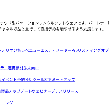
けのクラウド型バケーションレンタルソフトウェアです。パートナ
チャネル収益と並行して直接予約を増やせるよう支援します。
フォリオ分析
レベニューエスティメーターPro
リスティングオプ
ホテル
連携機能
法人向け
連イベント
予約分析ツール
STRミートアップ
集
製品アップデートウェビナー
プレスリリース
ーニング