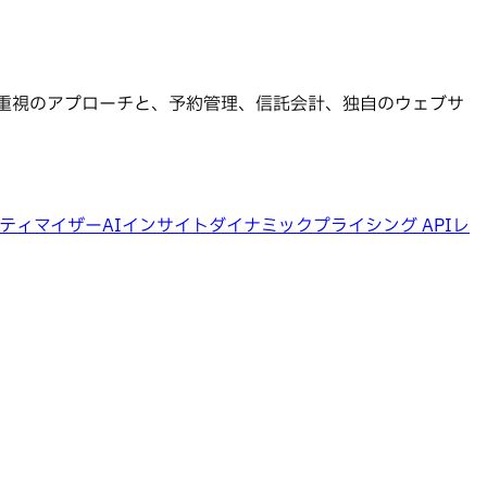
ー重視のアプローチと、予約管理、信託会計、独自のウェブサ
ティマイザー
AIインサイト
ダイナミックプライシング API
レ