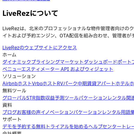
LiveRezについて
LiveRezは、北米のプロフェッショナルな物件管理者向
イトおよび予約エンジン、OTA配信を組み合わせ、管理者が
LiveRezのウェブサイトにアクセス
ホーム
ダイナミックプライシング
マーケットダッシュボード
ポート
ベニューエスティメーター API およびウィジェット
ソリューション
Airbnbホスト
Vrboホスト
RVパーク
中期賃貸
アパートホテル
無料ツール
グローバルSTR指数
収益予測ツール
バケーションレンタル関
資料
ブログ
お客様の声
イノベーション
バケーションレンタル用語
サポート
デモを予約する
無料トライアルを始める
ヘルプセンター
トレ
会社概要