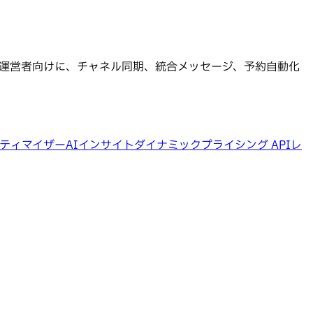
）運営者向けに、チャネル同期、統合メッセージ、予約自動化
ティマイザー
AIインサイト
ダイナミックプライシング API
レ