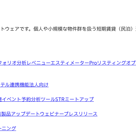
ソフトウェアです。個人や小規模な物件群を扱う短期賃貸（民泊
フォリオ分析
レベニューエスティメーターPro
リスティングオプ
ホテル
連携機能
法人向け
連イベント
予約分析ツール
STRミートアップ
集
製品アップデートウェビナー
プレスリリース
ーニング