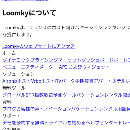
Loomkyについて
Loomkyは、フランスのホスト向けバケーションレンタル
を提供します。
Loomkyのウェブサイトにアクセス
ホーム
ダイナミックプライシング
マーケットダッシュボード
ポート
ベニューエスティメーター API およびウィジェット
ソリューション
Airbnbホスト
Vrboホスト
RVパーク
中期賃貸
アパートホテル
無料ツール
グローバルSTR指数
収益予測ツール
バケーションレンタル関
資料
ブログ
お客様の声
イノベーション
バケーションレンタル用語
サポート
デモを予約する
無料トライアルを始める
ヘルプセンター
トレ
会社概要