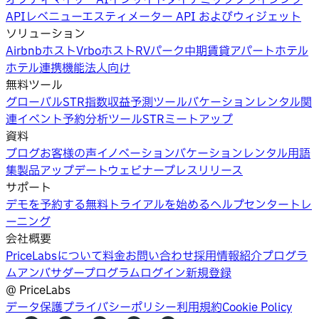
API
レベニューエスティメーター API およびウィジェット
ソリューション
Airbnbホスト
Vrboホスト
RVパーク
中期賃貸
アパートホテル
ホテル
連携機能
法人向け
無料ツール
グローバルSTR指数
収益予測ツール
バケーションレンタル関
連イベント
予約分析ツール
STRミートアップ
資料
ブログ
お客様の声
イノベーション
バケーションレンタル用語
集
製品アップデートウェビナー
プレスリリース
サポート
デモを予約する
無料トライアルを始める
ヘルプセンター
トレ
ーニング
会社概要
PriceLabsについて
料金
お問い合わせ
採用情報
紹介プログラ
ム
アンバサダープログラム
ログイン
新規登録
@
PriceLabs
データ保護
プライバシーポリシー
利用規約
Cookie Policy