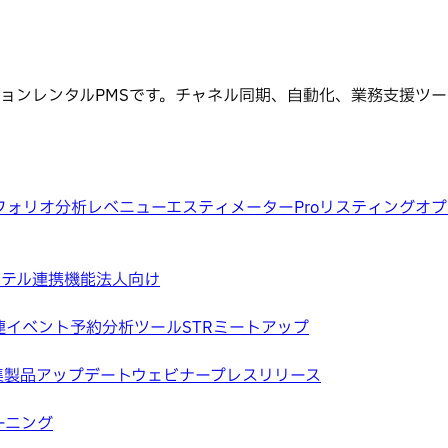
ーションレンタルPMSです。チャネル同期、自動化、業務支援
フォリオ分析
レベニューエスティメーターPro
リスティングオプ
ホテル
連携機能
法人向け
連イベント
予約分析ツール
STRミートアップ
集
製品アップデートウェビナー
プレスリリース
ーニング