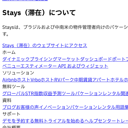
Stays（滞在）について
Staysは、ブラジルおよび中南米の物件管理者向けのバケ
す。
Stays（滞在）のウェブサイトにアクセス
ホーム
ダイナミックプライシング
マーケットダッシュボード
ポート
ベニューエスティメーター API およびウィジェット
ソリューション
Airbnbホスト
Vrboホスト
RVパーク
中期賃貸
アパートホテル
無料ツール
グローバルSTR指数
収益予測ツール
バケーションレンタル関
資料
ブログ
お客様の声
イノベーション
バケーションレンタル用語
サポート
デモを予約する
無料トライアルを始める
ヘルプセンター
トレ
会社概要