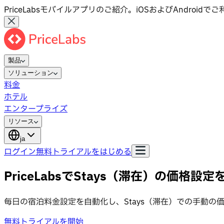
PriceLabsモバイルアプリのご紹介。iOSおよびAndroid
製品
ソリューション
料金
ホテル
エンタープライズ
リソース
ja
ログイン
無料トライアルをはじめる
PriceLabsでStays（滞在）の価格設
毎日の宿泊料金設定を自動化し、Stays（滞在）での手動の
無料トライアルを開始