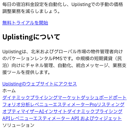
毎日の宿泊料金設定を自動化し、Uplistingでの手動の価格
調整業務を減らしましょう。
無料トライアルを開始
Uplistingについて
Uplistingは、北米およびグローバル市場の物件管理者向け
のバケーションレンタルPMSです。中規模の短期賃貸（民
泊）向けにチャネル管理、自動化、統合メッセージ、業務支
援ツールを提供します。
Uplistingのウェブサイトにアクセス
ホーム
ダイナミックプライシング
マーケットダッシュボード
ポート
フォリオ分析
レベニューエスティメーターPro
リスティング
オプティマイザー
AIインサイト
ダイナミックプライシング
API
レベニューエスティメーター API およびウィジェット
ソリューション