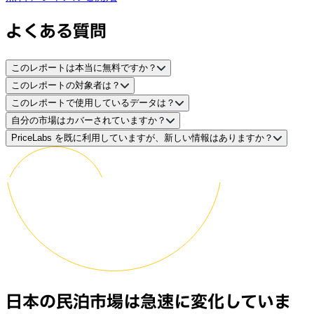
よくある質問
このレポートは本当に無料ですか？
このレポートの対象者は？
はい。課金なし、クレジットカードも不要です。メールアド
このレポートで使用しているデータは？
レスを入力するだけで、PDFをすぐにお届けします。
物件管理会社、個人の民泊ホスト、不動産投資家、そして日
自分の市場はカバーされていますか？
本市場で運営中もしくは参入を検討しているホスピタリティ
すべての分析は、日本の主要な民泊プラットフォームをカバ
PriceLabs を既に利用していますが、新しい情報はありますか？
業界の専門家が対象です。東京、大阪、京都、福岡、札幌、
ーする PriceLabs 独自のトランザクションレベルのデータセ
本レポートには日本全体のデータに加え、7つの主要市場の
沖縄、ニセコに物件をお持ちの方に特に有用な内容となって
ットに基づいています。データ期間は2020年4月から2026
詳細分析セクションが含まれています。対象エリアは東京、
はい。本レポートには2026〜27年の先行指標データと、
います。
年4月までで、検証済みの稼働率、ADR、予約リードタイ
大阪、京都、福岡、札幌、沖縄・那覇、ニセコ・倶知安で
PriceLabs の標準ダッシュボードでは確認できない初期ADR
ム、滞在日数、ダイナミックプライシングの導入データが含
す。その他の都市レベルの定量分析は、今後のエディション
シグナルが含まれています。また、日本の民泊市場全体に対
まれます。アンケートデータやモデル推計は使用していませ
で公開予定です。
する物件パフォーマンスの比較指標としてもご活用いただけ
ん。
ます。
日本の民泊市場は急速に変化していま