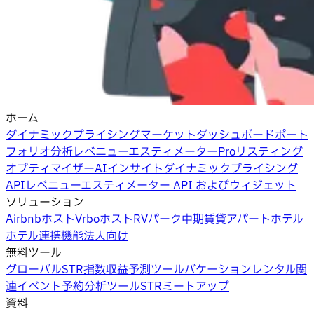
ホーム
ダイナミックプライシング
マーケットダッシュボード
ポート
フォリオ分析
レベニューエスティメーターPro
リスティング
オプティマイザー
AIインサイト
ダイナミックプライシング
API
レベニューエスティメーター API およびウィジェット
ソリューション
Airbnbホスト
Vrboホスト
RVパーク
中期賃貸
アパートホテル
ホテル
連携機能
法人向け
無料ツール
グローバルSTR指数
収益予測ツール
バケーションレンタル関
連イベント
予約分析ツール
STRミートアップ
資料