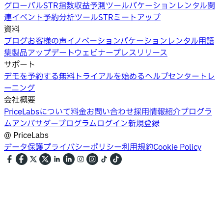
グローバルSTR指数
収益予測ツール
バケーションレンタル関
連イベント
予約分析ツール
STRミートアップ
資料
ブログ
お客様の声
イノベーション
バケーションレンタル用語
集
製品アップデートウェビナー
プレスリリース
サポート
デモを予約する
無料トライアルを始める
ヘルプセンター
トレ
ーニング
会社概要
PriceLabsについて
料金
お問い合わせ
採用情報
紹介プログラ
ム
アンバサダープログラム
ログイン
新規登録
@
PriceLabs
データ保護
プライバシーポリシー
利用規約
Cookie Policy