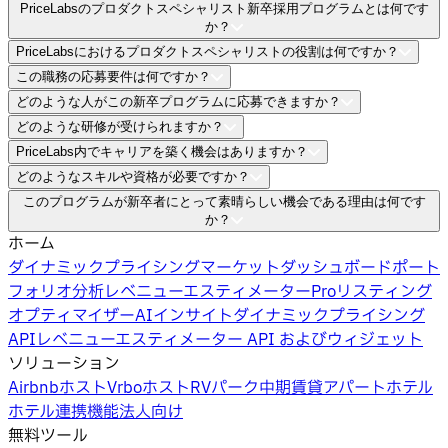
PriceLabsのプロダクトスペシャリスト新卒採用プログラムとは何です
か？
PriceLabsにおけるプロダクトスペシャリストの役割は何ですか？
SaaSおよび宿泊業界における必須の実務能力と実社会での
この職務の応募要件は何ですか？
経験を、新卒の皆様が身に付けられるよう設計された18か
お客様への優れたサポートの提供や意見収集、製品のデモン
どのような人がこの新卒プログラムに応募できますか？
月間の実践的プログラムです。
ストレーションを行います。また、他部門と連携して顧客意
優れた分析能力と、口頭および書面における高いコミュニケ
どのような研修が受けられますか？
見を伝え、製品改善に貢献します。
ーション能力が求められます。
経営学、経済学、コンピュータサイエンス、工学などの学
PriceLabs内でキャリアを築く機会はありますか？
部・修士課程を修了した新卒・第二新卒の皆様が対象です。
PriceLabsの製品、業界の動向、そしてレベニューマネジメ
どのようなスキルや資格が必要ですか？
技術職以外で、製品に深く関わる仕事でキャリアを築きたい
ントの推奨手法について深く学べる体系的な研修を用意して
はい。昇進（シニアスペシャリスト、チームリーダー）への
このプログラムが新卒者にとって素晴らしい機会である理由は何です
方に最適です。
います。
明確な道が用意されています。また、他職種（営業、マーケ
関連分野の学士号、優れた分析能力と数学的スキル、および
か？
ティング、製品開発、データサイエンス）への転換の機会も
高い意思疎通能力が必要です。さらに、顧客中心の考え方、
ホーム
急速なキャリア成長、実践的な経験、影響力の大きい役割、
あります。
柔軟性、そして主体性と協調性の両方が求められます。
ダイナミックプライシング
マーケットダッシュボード
ポート
そして活気ある新興企業の文化が特徴です。また、部門を超
フォリオ分析
レベニューエスティメーターPro
リスティング
えた連携や、昇進および職種転換を通じた多様な成長機会が
オプティマイザー
AIインサイト
ダイナミックプライシング
あります。
API
レベニューエスティメーター API およびウィジェット
ソリューション
Airbnbホスト
Vrboホスト
RVパーク
中期賃貸
アパートホテル
ホテル
連携機能
法人向け
無料ツール