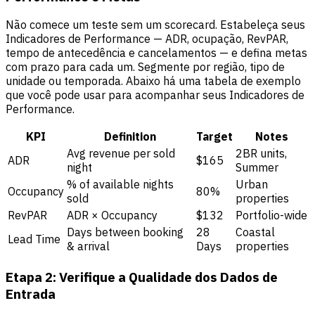
Não comece um teste sem um scorecard. Estabeleça seus
Indicadores de Performance — ADR, ocupação, RevPAR,
tempo de antecedência e cancelamentos — e defina metas
com prazo para cada um. Segmente por região, tipo de
unidade ou temporada. Abaixo há uma tabela de exemplo
que você pode usar para acompanhar seus Indicadores de
Performance.
KPI
Definition
Target
Notes
Avg revenue per sold
2BR units,
ADR
$165
night
Summer
% of available nights
Urban
Occupancy
80%
sold
properties
RevPAR
ADR × Occupancy
$132
Portfolio-wide
Days between booking
28
Coastal
Lead Time
& arrival
Days
properties
Etapa 2: Verifique a Qualidade dos Dados de
Entrada