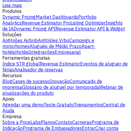
Leia mais
Produtos
Dynamic Pricing
Market Dashboards
Portfolio
Analytics
Revenue Estimator Pro
Listing Optimizer
Insights
de IA
Dynamic Pricing API
Revenue Estimator API & Widget
Soluções
Anfitriões Airbnb
Anfitriões Vrbo
Campings e
motorhomes
Aluguéis de Médio Prazo
Apart-
hotéis
Hotéis
Integrações
Empresarial
Ferramentas gratuitas
Indice STR global
Revenue Estimator
Eventos de aluguer de
férias
Analisador de reservas
Recursos
Blog
Cases de sucesso
Inovação
Comunicado de
imprensa
Glossário de aluguel por temporada
Webinar de
atualizações do produto
Apoio
Agendar uma demo
Teste Gratuito
Treinamentos
Central de
Ajuda
Empresa
Sobre a PriceLabs
Planos
Contato
Carreiras
Programa de
Indicação
Programa de Embaixadores
Entrar
Criar conta