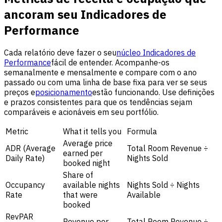
ancoram seu Indicadores de
Performance
Cada relatório deve fazer o seu
núcleo Indicadores de
Performance
fácil de entender. Acompanhe-os
semanalmente e mensalmente e compare com o ano
passado ou com uma linha de base fixa para ver se seus
preços e
posicionamento
estão funcionando. Use definições
e prazos consistentes para que os tendências sejam
comparáveis ​​e acionáveis ​​em seu portfólio.
Metric
What it tells you
Formula
Average price
ADR (Average
Total Room Revenue ÷
earned per
Daily Rate)
Nights Sold
booked night
Share of
Occupancy
available nights
Nights Sold ÷ Nights
Rate
that were
Available
booked
RevPAR
Revenue per
Total Room Revenue ÷