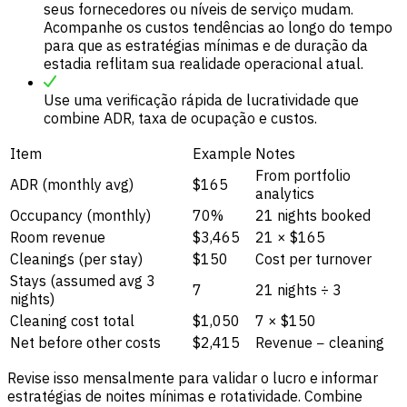
seus fornecedores ou níveis de serviço mudam.
Acompanhe os custos tendências ao longo do tempo
para que as estratégias mínimas e de duração da
estadia reflitam sua realidade operacional atual.
Use uma verificação rápida de lucratividade que
combine ADR, taxa de ocupação e custos.
Item
Example
Notes
From portfolio
ADR (monthly avg)
$165
analytics
Occupancy (monthly)
70%
21 nights booked
Room revenue
$3,465
21 × $165
Cleanings (per stay)
$150
Cost per turnover
Stays (assumed avg 3
7
21 nights ÷ 3
nights)
Cleaning cost total
$1,050
7 × $150
Net before other costs
$2,415
Revenue − cleaning
Revise isso mensalmente para validar o lucro e informar
estratégias de noites mínimas e rotatividade. Combine