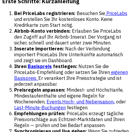
Erste Schritte: Kurzanleitung
Bei PriceLabs registrieren:
Besuchen Sie
PriceLabs
und erstellen Sie Ihr kostenloses Konto. Keine
Kreditkarte zum Start nötig.
Airbnb-Konto verbinden:
Erlauben Sie PriceLabs
den Zugriff auf Ihr Airbnb-Inserat. Der Vorgang ist
sicher, schnell und dauert unter zwei Minuten.
Inserate importieren:
Nach der Verbindung
importiert PriceLabs Ihre Unterkünfte automatisch
und zeigt sie im Dashboard.
Ihren
Basispreis
festlegen:
Nutzen Sie die
PriceLabs-Empfehlung oder setzen Sie Ihren
eigenen
Basispreis.
Er verankert Ihre Preisstrategie und ist
jederzeit anpassbar.
Preisregeln anpassen:
Mindest- und Höchsttarife,
Mindestaufenthalte und eigene Regeln für
Wochenenden,
Events
,
Hoch- und Nebensaison
,
oder
Last-Minute-Buchungen
festlegen.
Empfehlungen prüfen:
PriceLabs erzeugt tägliche
Preisvorschläge aus Echtzeit-Marktdaten und Ihren
Regeln — prüfen und bei Bedarf anpassen.
Synchronisieren und live gehen:
Wenn Sie zufrieden