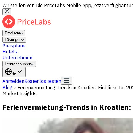
Wir stellen vor: Die PriceLabs Mobile App, jetzt verfügbar für
Produkte
Lösungen
Preispläne
Hotels
Unternehmen
Lernressourcen
de
Anmelden
Kostenlos testen
Blog
>
Ferienvermietung-Trends in Kroatien: Einblicke für 2
Market Insights
Ferienvermietung-Trends in Kroatien: 