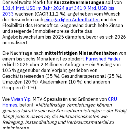
Der weltweite Markt für
Kurzzeitvermietungen
soll von
131,4 Mrd. USD im Jahr 2024 auf 341,9 Mrd. USD bis
2033
wachsen (CAGR 11,2 %), angetrieben vom Wunsch
der Reisenden nach
einzigartigen Aufenthalten
und der
Flexibilität des Homeoffice. Gegenwind durch hohe Zinsen
und steigende Immobilienpreise dürfte das
Angebotswachstum bis 2025 dämpfen, bevor es sich 2026
normalisiert.
Die Nachfrage nach
mittelfristigen Mietaufenthalten
von
einem bis sechs Monaten ist explodiert.
Furnished Finder
erhielt 2025 über 2 Millionen Anfragen – ein Anstieg von
105 % gegenüber dem Vorjahr, getrieben von
Geschäftsreisenden (35 %), Gesundheitspersonal (25 %),
Umzügen (20 %), Akademikern (10 %) und anderen
Gruppen (10 %).
Wie
Vivian Yip
, MTV-Spezialistin und Gründerin von
CRU
Homes
, betont: «
Mittelfristige Vermietungen können
genauso lukrativ sein wie Kurzzeitvermietungen – der Erfolg
hängt jedoch davon ab, die Fluktuationskosten wie
Reinigung, Instandhaltung und Verbrauchsmaterial zu
minimieren.
»