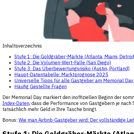
Inhaltsverzeichnis
Stufe 1: Die Goldgräber-Märkte (Atlanta, Miami, Detroit
Stufe 2: Die Volumen-Wert-Falle (San Diego)
Stufe 3: Das Überbewertungsrisiko (Austin, Portland)
Haupt-Datentabelle: Marktprognose 2025
Universelle Tipps für alle Gastgeber am Memorial Day
Häufig Gestellte Fragen
Der Memorial Day markiert den inoffiziellen Beginn der som
Index-Daten
, dass die Performance von Gastgebern je nach St
tatsächlich mehr Geld in Ihre Tasche bringt.
Bonus:
Wie man Airbnb-Gastgeber wird: Der vollständige Lei
Stufe 1: Die Goldgräber-Märkte (Atlan