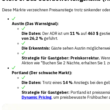
Diese Märkte verzeichnen Preisanstiege trotz sinkender o
Austin (Das Warnsignal):
Die Daten:
Der ADR ist um
11 %
auf
463 $
gestie
von 26,2 %
geführt.
Die Erkenntnis:
Gäste sehen Austin möglicherweis
Strategie für Gastgeber:
Preiskorrektur.
Wenn 
Aktion wie "Buchen Sie 2 Nächte, erhalten Sie 1 z
Portland (Der schwache Markt):
Die Daten:
Trotz eines
14 %
Anstiegs bei den ge
Strategie für Gastgeber:
Portland ist preissens
Dynamic Pricing
, um preisbewusste Frühbucher 