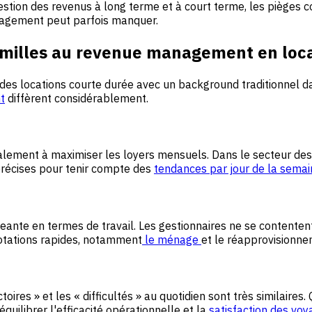
estion des revenus à long terme et à court terme, les pièges 
nagement peut parfois manquer.
-familles au revenue management en loc
s locations courte durée avec un background traditionnel dans
t
diffèrent considérablement.
ralement à maximiser les loyers mensuels. Dans le secteur des
précises pour tenir compte des
tendances par jour de la sema
ante en termes de travail. Les gestionnaires ne se contentent
otations rapides, notamment
le ménage
et le réapprovisionne
toires » et les « difficultés » au quotidien sont très similair
équilibrer l'efficacité opérationnelle et la
satisfaction des
voy