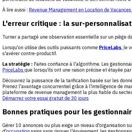
À lire aussi :
Revenue Management en Location de Vacances : l
L'erreur critique : la sur-personnalisat
Turner a partagé une observation essentielle sur un piège 
Lorsqu'on utilise des outils puissants comme
PriceLabs
,
le v
s'avérer contre-productif.
La stratégie :
Faites confiance à l'algorithme. Les gestionn
PriceLabs
que lorsqu'ils ont une raison précise et étayée p
Découvrez la puissance de la tarification basée sur les donn
Prenez l'avantage concurrentiel grâce à l'intelligence de ma
plateforme de revenue management la plus fiable du secteu
Démarrez votre essai gratuit de 30 jours
Bonnes pratiques pour les gestionnair
Gérer 10 annonces ou plus exige un niveau d'organisation su
d'
occupation
sains sans risquer l'épuisement, les gestionnai