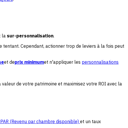
: la
sur-personnalisation
.
 tentant. Cependant, actionner trop de leviers à la fois peut
se
et de
prix minimum
et n'appliquer les
personnalisations
la valeur de votre patrimoine et maximisez votre ROI avec la
PAR (Revenu par chambre disponible)
et un taux