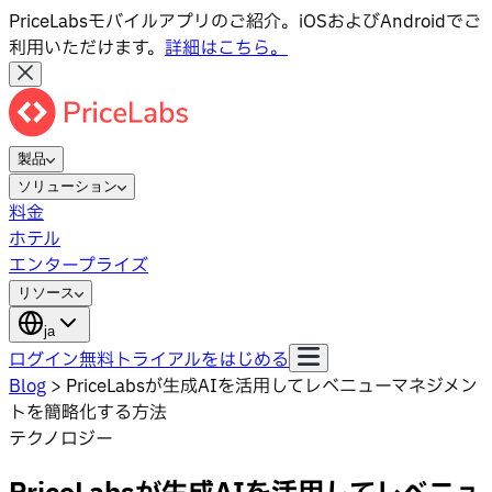
PriceLabsモバイルアプリのご紹介。iOSおよびAndroidでご
利用いただけます。
詳細はこちら。
製品
ソリューション
料金
ホテル
エンタープライズ
リソース
ja
ログイン
無料トライアルをはじめる
Blog
>
PriceLabsが生成AIを活用してレベニューマネジメン
トを簡略化する方法
テクノロジー