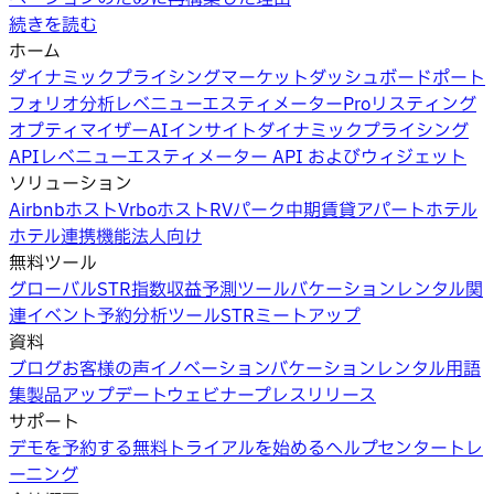
続きを読む
ホーム
ダイナミックプライシング
マーケットダッシュボード
ポート
フォリオ分析
レベニューエスティメーターPro
リスティング
オプティマイザー
AIインサイト
ダイナミックプライシング
API
レベニューエスティメーター API およびウィジェット
ソリューション
Airbnbホスト
Vrboホスト
RVパーク
中期賃貸
アパートホテル
ホテル
連携機能
法人向け
無料ツール
グローバルSTR指数
収益予測ツール
バケーションレンタル関
連イベント
予約分析ツール
STRミートアップ
資料
ブログ
お客様の声
イノベーション
バケーションレンタル用語
集
製品アップデートウェビナー
プレスリリース
サポート
デモを予約する
無料トライアルを始める
ヘルプセンター
トレ
ーニング