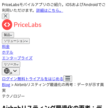
PriceLabsモバイルアプリのご紹介。iOSおよびAndroidでご
利用いただけます。
詳細はこちら。
製品
ソリューション
料金
ホテル
エンタープライズ
リソース
ja
ログイン
無料トライアルをはじめる
Blog
>
Airbnbリスティング最適化の再考：データが示す真
実
テクノロジー