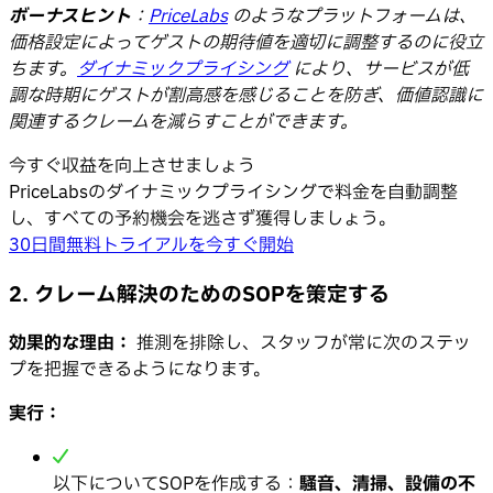
ボーナスヒント
：
PriceLabs
のようなプラットフォームは、
価格設定によってゲストの期待値を適切に調整するのに役立
ちます。
ダイナミックプライシング
により、サービスが低
調な時期にゲストが割高感を感じることを防ぎ、価値認識に
関連するクレームを減らすことができます。
今すぐ収益を向上させましょう
PriceLabsのダイナミックプライシングで料金を自動調整
し、すべての予約機会を逃さず獲得しましょう。
30日間無料トライアルを今すぐ開始
2. クレーム解決のためのSOPを策定する
効果的な理由：
推測を排除し、スタッフが常に次のステッ
プを把握できるようになります。
実行：
以下についてSOPを作成する：
騒音、清掃、設備の不