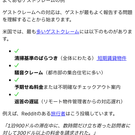
よくあるゲストクレームの例
ゲストクレームへの対応は、ゲストが最もよく報告する問題
を理解することから始まります。
米国では、最も
多いゲストクレーム
には以下のものがありま
す。
清掃基準のばらつき
（全体にわたる）
短期賃貸物件
騒音クレーム
（都市部の集合住宅に多い）
予期せぬ料金
または不明確なチェックアウト案内
返答の遅延
（リモート物件管理者からの対応遅れ）
例えば、Redditのある
旅行者
はこう投稿しています。
「1泊900ドルの滞在中に、数時間だけ立ち寄った訪問者に
対して300ドル以上の料金を請求された。」