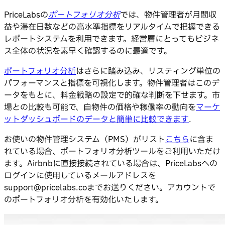
PriceLabsの
ポートフォリオ分析
では、物件管理者が月間収
益や滞在日数などの高水準指標をリアルタイムで把握できる
レポートシステムを利用できます。経営層にとってもビジネ
ス全体の状況を素早く確認するのに最適です。
ポートフォリオ分析
はさらに踏み込み、リスティング単位の
パフォーマンスと指標を可視化します。物件管理者はこのデ
ータをもとに、料金戦略の設定で的確な判断を下せます。市
場との比較も可能で、自物件の価格や稼働率の動向を
マーケ
ットダッシュボードのデータと簡単に比較できます
.
お使いの物件管理システム（PMS）がリスト
こちら
に含ま
れている場合、ポートフォリオ分析ツールをご利用いただけ
ます。Airbnbに直接接続されている場合は、PriceLabsへの
ログインに使用しているメールアドレスを
support@pricelabs.co
までお送りください。アカウントで
のポートフォリオ分析を有効化いたします。