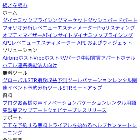
続きを読む
ホーム
ダイナミックプライシング
マーケットダッシュボード
ポート
フォリオ分析
レベニューエスティメーターPro
リスティング
オプティマイザー
AIインサイト
ダイナミックプライシング
API
レベニューエスティメーター API およびウィジェット
ソリューション
Airbnbホスト
Vrboホスト
RVパーク
中期賃貸
アパートホテル
ホテル
連携機能
法人向け
無料ツール
グローバルSTR指数
収益予測ツール
バケーションレンタル関
連イベント
予約分析ツール
STRミートアップ
資料
ブログ
お客様の声
イノベーション
バケーションレンタル用語
集
製品アップデートウェビナー
プレスリリース
サポート
デモを予約する
無料トライアルを始める
ヘルプセンター
トレ
ーニング