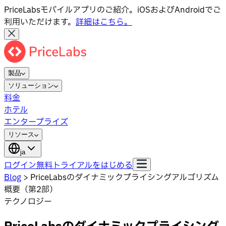
PriceLabsモバイルアプリのご紹介。iOSおよびAndroidでご
利用いただけます。
詳細はこちら。
製品
ソリューション
料金
ホテル
エンタープライズ
リソース
ja
ログイン
無料トライアルをはじめる
Blog
>
PriceLabsのダイナミックプライシングアルゴリズム
概要（第2部）
テクノロジー