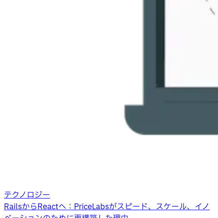
テクノロジー
RailsからReactへ：PriceLabsがスピード、スケール、イノ