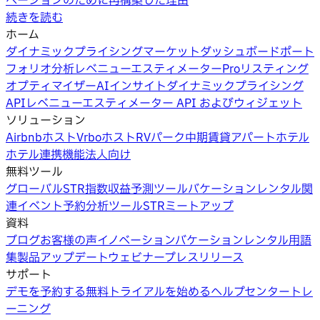
ベーションのために再構築した理由
続きを読む
ホーム
ダイナミックプライシング
マーケットダッシュボード
ポート
フォリオ分析
レベニューエスティメーターPro
リスティング
オプティマイザー
AIインサイト
ダイナミックプライシング
API
レベニューエスティメーター API およびウィジェット
ソリューション
Airbnbホスト
Vrboホスト
RVパーク
中期賃貸
アパートホテル
ホテル
連携機能
法人向け
無料ツール
グローバルSTR指数
収益予測ツール
バケーションレンタル関
連イベント
予約分析ツール
STRミートアップ
資料
ブログ
お客様の声
イノベーション
バケーションレンタル用語
集
製品アップデートウェビナー
プレスリリース
サポート
デモを予約する
無料トライアルを始める
ヘルプセンター
トレ
ーニング