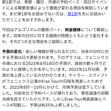
第1部では、季節・曜日・市場の予約ペース・祝日やイベン
トによる需要急増によって価格が変わる理由を解説していま
す。まだ第1部をお読みでない方は、
第1部
を先にお読みい
ただくことをおすすめします。
今回はアルゴリズムの最終パート、
料金推移
について解説し
ます。将来の日付に対する価格が時間とともにどう変化する
か、その2つの主な理由をご説明します。
予測の変化
：新しい情報が得られるたびに、将来の日付に対
する予測は日々更新されます。下のグラフは、フェニックス
市場における2023年4月14日の予測が、直前の数ヶ月でど
のように推移したかを示しています。2022年11月以降、予
測が急上昇しているのがわかります。テイラー・スウィフト
がフェニックス公演のEras Tourの日程を発表したためで
す。2022年8月〜10月にかけて、市場予測は低下していま
した。対前年比で予約ペースが遅れており、景気減速の初期
兆候を捉えていたからです。しかしEras Tour発表直後にペ
ースが回転し、予測は約25%上昇しました。