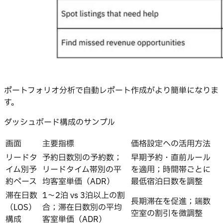
ポートフォリオ分析で自動レポート作成がより簡単になりま
す。
ダッシュボード構成のサンプル
画面
主要指標
価格設定への活用方法
リードタ
予約日数別の予約数；
早期予約・直前ルール
イム別予
リードタイム帯別の平
を適用；時間帯ごとに
約ペース
均客室単価（ADR）
最低宿泊日数を調整
滞在日数
1〜2泊 vs 3泊以上の割
長期滞在を促進；端数
（LOS）
合；滞在日数別の平均
空室の割引を微調整
構成
客室単価（ADR）