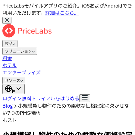
PriceLabsモバイルアプリのご紹介。iOSおよびAndroidでご
利用いただけます。
詳細はこちら。
製品
ソリューション
料金
ホテル
エンタープライズ
リソース
ja
ログイン
無料トライアルをはじめる
Blog
>
小規模貸し物件のための柔軟な価格設定に欠かせな
い7つのPMS機能
ホスト