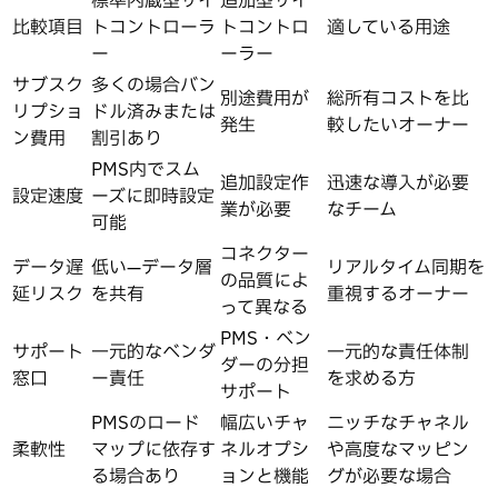
標準内蔵型サイ
追加型サイ
比較項目
トコントローラ
トコントロ
適している用途
ー
ーラー
サブスク
多くの場合バン
別途費用が
総所有コストを比
リプショ
ドル済みまたは
発生
較したいオーナー
ン費用
割引あり
PMS内でスム
追加設定作
迅速な導入が必要
設定速度
ーズに即時設定
業が必要
なチーム
可能
コネクター
データ遅
低い—データ層
リアルタイム同期を
の品質によ
延リスク
を共有
重視するオーナー
って異なる
PMS・ベン
サポート
一元的なベンダ
一元的な責任体制
ダーの分担
窓口
ー責任
を求める方
サポート
PMSのロード
幅広いチャ
ニッチなチャネル
柔軟性
マップに依存す
ネルオプシ
や高度なマッピン
る場合あり
ョンと機能
グが必要な場合