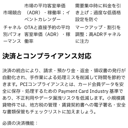
市場の平均客室単価
需要集中時に料金を引
市場競合
（ADR）・稼働率；イ
き上げ；過度な低価格
ベントカレンダー
設定を防ぐ
チャネル
OTAと直接予約の平均
マークアップ・割引を
別パフォ
客室単価（ADR）・稼
調整；高ADRチャネル
ーマンス
働率
に注力
決済とコンプライアンス対応
決済の統合により、請求・預かり金・返金・領収書の発行が
自動化され、手作業による処理ミスを削減して時間を節約で
きます。PCIコンプライアンスとは、カード会員データを安
全に保存・処理するための Payment Card Industry 基準で
あり、不正利用やデータ漏洩リスクを低減します。小規模賃
貸物件では、地方税の管理・賃貸契約書への電子署名・安全
な書類保管もチェックリストに加えましょう。
必須の決済機能：