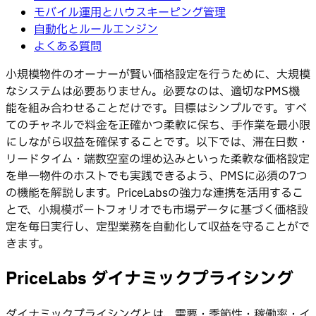
モバイル運用とハウスキーピング管理
自動化とルールエンジン
よくある質問
小規模物件のオーナーが賢い価格設定を行うために、大規模
なシステムは必要ありません。必要なのは、適切なPMS機
能を組み合わせることだけです。目標はシンプルです。すべ
てのチャネルで料金を正確かつ柔軟に保ち、手作業を最小限
にしながら収益を確保することです。以下では、滞在日数・
リードタイム・端数空室の埋め込みといった柔軟な価格設定
を単一物件のホストでも実践できるよう、PMSに必須の7つ
の機能を解説します。PriceLabsの強力な連携を活用するこ
とで、小規模ポートフォリオでも市場データに基づく価格設
定を毎日実行し、定型業務を自動化して収益を守ることがで
きます。
PriceLabs ダイナミックプライシング
ダイナミックプライシングとは、需要・季節性・稼働率・イ