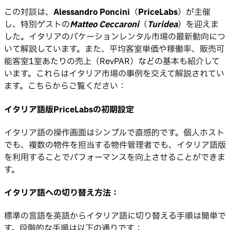
この対談は、
Alessandro Poncini
（
PriceLabs
）が主催
し、特別ゲストの
Matteo Ceccaroni
（
Turidea
）を迎えま
した。イタリアのバケーションレンタル市場の最新動向につ
いて解説しています。また、平均客室単価や稼働率、販売可
能客室1室あたりの売上（RevPAR）などの基本も紹介して
います。これらはイタリア市場の事例を交えて解説されてい
ます。こちらからご覧ください：
イタリア語版PriceLabsの初期設定
イタリア語の操作画面はシンプルで直感的です。個人ホスト
でも、複数の物件を担当する物件管理者でも、イタリア語版
を利用することでパフォーマンスを向上させることができま
す。
イタリア語への切り替え方法：
標準の言語を英語からイタリア語に切り替える手順は簡単で
す。段階的な手順は以下の通りです：