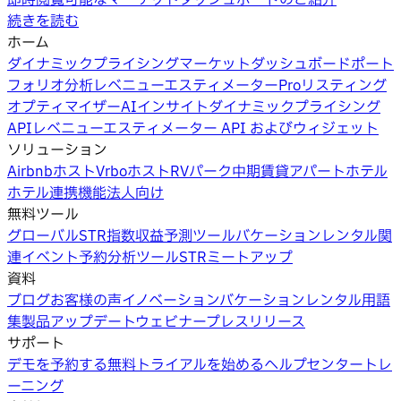
即時閲覧可能なマーケットダッシュボードのご紹介
続きを読む
ホーム
ダイナミックプライシング
マーケットダッシュボード
ポート
フォリオ分析
レベニューエスティメーターPro
リスティング
オプティマイザー
AIインサイト
ダイナミックプライシング
API
レベニューエスティメーター API およびウィジェット
ソリューション
Airbnbホスト
Vrboホスト
RVパーク
中期賃貸
アパートホテル
ホテル
連携機能
法人向け
無料ツール
グローバルSTR指数
収益予測ツール
バケーションレンタル関
連イベント
予約分析ツール
STRミートアップ
資料
ブログ
お客様の声
イノベーション
バケーションレンタル用語
集
製品アップデートウェビナー
プレスリリース
サポート
デモを予約する
無料トライアルを始める
ヘルプセンター
トレ
ーニング