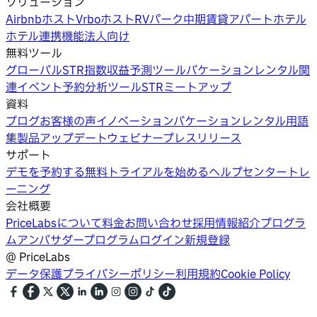
ソリューション
Airbnbホスト
Vrboホスト
RVパーク
中期賃貸
アパートホテル
ホテル
連携機能
法人向け
無料ツール
グローバルSTR指数
収益予測ツール
バケーションレンタル関
連イベント
予約分析ツール
STRミートアップ
資料
ブログ
お客様の声
イノベーション
バケーションレンタル用語
集
製品アップデートウェビナー
プレスリリース
サポート
デモを予約する
無料トライアルを始める
ヘルプセンター
トレ
ーニング
会社概要
PriceLabsについて
料金
お問い合わせ
採用情報
紹介プログラ
ム
アンバサダープログラム
ログイン
新規登録
@
PriceLabs
データ保護
プライバシーポリシー
利用規約
Cookie Policy