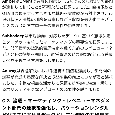
Amber
はBryantの見解に同意し、成功のためには3つの部門
が連動して動くことが不可欠だと強調しました。直接予約と
OTA流通に関するさまざまな戦略を実体験から対比させ、市
場の状況と予算の制約を考慮しながら収益を最大化するバラ
ンスの取れたアプローチの重要性を説きました。
Subhodeep
は市場動向に対応したデータに基づく意思決定
とターゲットを絞ったマーケティングの重要性を強調しまし
た。部門横断の戦略的意思決定を導くためのレベニューマネ
ジメントの役割を説明し、経営資源の効果的な配分と収益最
大化を実現する方法を示しました。
Anurag
は課題解決における連携の価値を強調し、部門間の
調整が問題の迅速な解決と収益成果の向上につながると述べ
ました。多様な視点を活かして課題を効率的に特定・解決す
るホリスティックなアプローチの必要性を説きました。
Q.3. 流通・マーケティング・レベニューマネジメ
ント部門の連携を強化し、バケーションレンタル