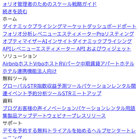
ォリオ管理者のためのスケール戦略ガイド
続きを読む
ホーム
ダイナミックプライシング
マーケットダッシュボード
ポート
フォリオ分析
レベニューエスティメーターPro
リスティング
オプティマイザー
AIインサイト
ダイナミックプライシング
API
レベニューエスティメーター API およびウィジェット
ソリューション
Airbnbホスト
Vrboホスト
RVパーク
中期賃貸
アパートホテル
ホテル
連携機能
法人向け
無料ツール
グローバルSTR指数
収益予測ツール
バケーションレンタル関
連イベント
予約分析ツール
STRミートアップ
資料
ブログ
お客様の声
イノベーション
バケーションレンタル用語
集
製品アップデートウェビナー
プレスリリース
サポート
デモを予約する
無料トライアルを始める
ヘルプセンター
トレ
ーニング