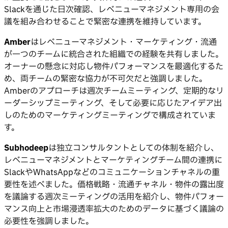
Slackを通じた日次確認、レベニューマネジメント専用の会
議を組み合わせることで緊密な連携を維持しています。
Amber
はレベニューマネジメント・マーケティング・流通
が一つのチームに統合された組織での経験を共有しました。
オーナーの懸念に対応し物件パフォーマンスを最適化するた
め、両チームの緊密な協力が不可欠だと強調しました。
Amberのアプローチは週次チームミーティング、定期的なリ
ーダーシップミーティング、そして必要に応じたアイデア出
しのためのマーケティングミーティングで構成されていま
す。
Subhodeep
は独立コンサルタントとしての体制を紹介し、
レベニューマネジメントとマーケティングチーム間の連携に
SlackやWhatsAppなどのコミュニケーションチャネルの重
要性を述べました。価格戦略・流通チャネル・物件の露出度
を議論する週次ミーティングの活用を紹介し、物件パフォー
マンス向上と市場浸透率拡大のためのデータに基づく議論の
必要性を強調しました。