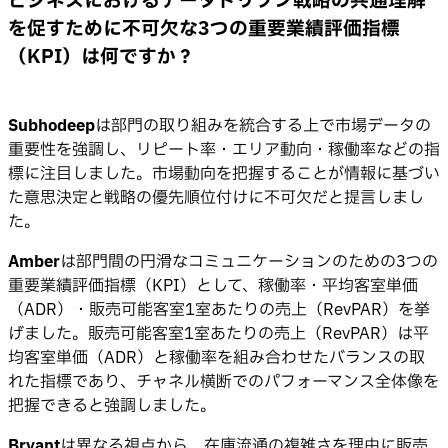
ビジネスにおけるデータドリブン戦略の共通理解
を促すために不可欠な3つの重要業績評価指標
（KPI）は何ですか？
Subhodeep
は部門の取り組みを統合する上で市場データの
重要性を強調し、リピート率・エリア動向・稼働率などの指
標に注目しました。市場動向を把握することが情報に基づい
た意思決定と戦略の優先順位付けに不可欠だと提言しまし
た。
Amber
は部門間の円滑なコミュニケーションのための3つの
重要業績評価指標（KPI）として、稼働率・平均客室単価
（ADR）・販売可能客室1室あたりの売上（RevPAR）を挙
げました。販売可能客室1室あたりの売上（RevPAR）は平
均客室単価（ADR）と稼働率を組み合わせたバランスの取
れた指標であり、チャネル横断でのパフォーマンス全体像を
把握できると強調しました。
Bryant
は異なる視点から、在庫流通の複雑さを理由に販売