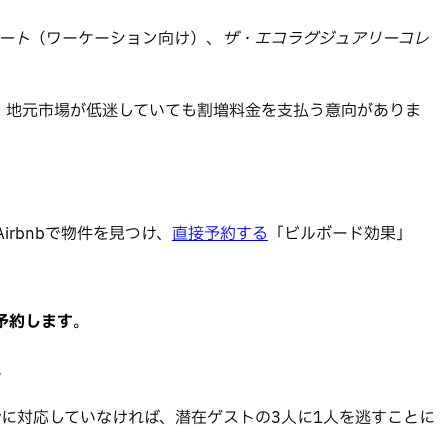
ート
（ワーケーション向け）、
ザ・エコラグジュアリーコレ
、地元市場が低迷していても割増料金を支払う意向がありま
rbnbで物件を見つけ、
直接予約する
「ビルボード効果」
予約します
。
。
 Payに対応していなければ、潜在ゲストの3人に1人を逃すことに