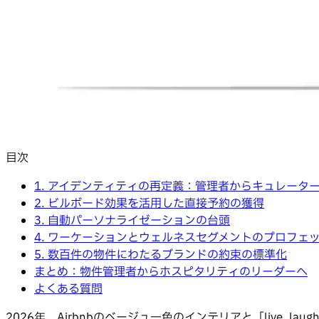
目次
1. アイデンティティの再定義：管理者からキュレータ
2. ビルボード効果を活用した直接予約の獲得
3. 自動パーソナライゼーションの台頭
4. ワーケーションとウェルネスセグメントのプロフェ
5. 数百件の物件にわたるブランドの約束の標準化
まとめ：物件管理者からホスピタリティのリーダーへ
よくある質問
2026年、Airbnbのベージュ一色のインテリアと「live, l