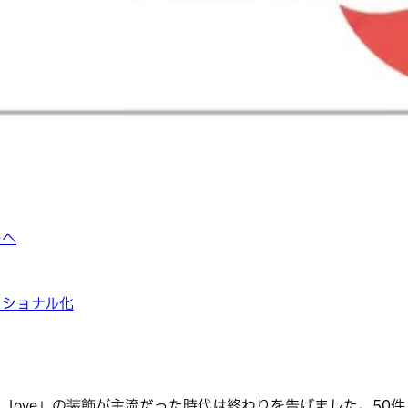
ーへ
ッショナル化
augh, love」の装飾が主流だった時代は終わりを告げました。50