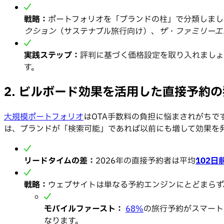
戦略：
ポートフォリオを「ブランドの柱」で分類しまし
クション
（サステナブル旅行向け）、
ザ・ファミリーエ
実践ステップ：
評判に基づく価格設定を取り入れましょ
す。
2. ビルボード効果を活用した直接予約
大規模ポートフォリオ
はOTA手数料の負担に悩まされがちです
は、ブランドが「検索可能」であれば以前にも増して効果を
リードタイムの差：
2026年の直接予約者は平均
102日
戦略：
ウェブサイトは単なる予約エンジンにとどまらず
モバイルファースト：
68%
の旅行予約がスマートフ
なります。