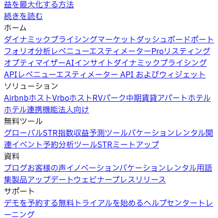
益を最大化する方法
続きを読む
ホーム
ダイナミックプライシング
マーケットダッシュボード
ポート
フォリオ分析
レベニューエスティメーターPro
リスティング
オプティマイザー
AIインサイト
ダイナミックプライシング
API
レベニューエスティメーター API およびウィジェット
ソリューション
Airbnbホスト
Vrboホスト
RVパーク
中期賃貸
アパートホテル
ホテル
連携機能
法人向け
無料ツール
グローバルSTR指数
収益予測ツール
バケーションレンタル関
連イベント
予約分析ツール
STRミートアップ
資料
ブログ
お客様の声
イノベーション
バケーションレンタル用語
集
製品アップデートウェビナー
プレスリリース
サポート
デモを予約する
無料トライアルを始める
ヘルプセンター
トレ
ーニング