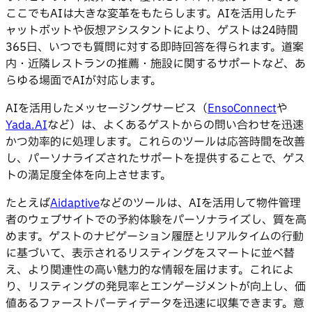
ここでもAIは大きな変革をもたらします。AIを活用したチ
ャットボットや仮想アシスタントにより、ゲストは24時間
365日、いつでも質問に対する即時回答を得られます。道案
内・近隣レストランの推薦・施設に関するサポートなど、あ
らゆる場面でAIが対応します。
AIを活用したメッセージングサービス（
EnsoConnect
や
Yada.AI
など）は、よくあるゲストからの問い合わせを迅速
かつ効率的に処理します。これらのツールは応答時間を改善
し、パーソナライズされたサポートを提供することで、ゲス
トの満足度全体を向上させます。
たとえば
Aidaptive
などのツールは、AIを活用して物件管理
者のウェブサイトでの予約体験をパーソナライズし、質を高
めます。ゲストのナビゲーション履歴とリアルタイムの行動
に基づいて、表示されるリスティングをスマートに並べ替
え、より関連性の高い魅力的な情報を届けます。これによ
り、リスティングの発見率とエンゲージメントが向上し、価
値あるファーストパーティデータを迅速に収集できます。意