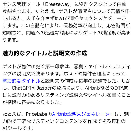
ナンス管理ツール「Breezeway」に物理タスクとして自動
登録されます。たとえば、ゲストが清潔さについて苦情を申
し出ると、人手を介さずにAIが清掃タスクをスケジュール
します。この自動化により、業務効率が向上し、応答時間が
短縮され、問題への迅速な対応によりゲストの満足度が高ま
ります。
魅力的なタイトルと説明文の作成
ゲストが物件に抱く第一印象は、写真・タイトル・リスティ
ングの説明文で決まります。ホストや物件管理者にとって、
魅力的なタイトル
と説明文の作成は長年の課題でした。しか
し、ChatGPTやJasperの登場により、AirbnbなどのOTA向
けに説得力のあるリスティング説明文やタイトルを書くこと
が格段に容易になりました。
たとえば、PriceLabsの
Airbnb説明文ジェネレーター
は、魅
力的で正確なリスティングコンテンツを作成できる無料の
AIツールです。