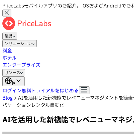
PriceLabsモバイルアプリのご紹介。iOSおよびAndroid
製品
ソリューション
料金
ホテル
エンタープライズ
リソース
ja
ログイン
無料トライアルをはじめる
Blog
>
AIを活用した新機能でレベニューマネジメントを簡
バケーションレンタル自動化
AIを活用した新機能でレベニューマネ