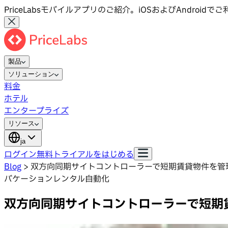
PriceLabsモバイルアプリのご紹介。iOSおよびAndroid
製品
ソリューション
料金
ホテル
エンタープライズ
リソース
ja
ログイン
無料トライアルをはじめる
Blog
>
双方向同期サイトコントローラーで短期賃貸物件を管
バケーションレンタル自動化
双方向同期サイトコントローラーで短期