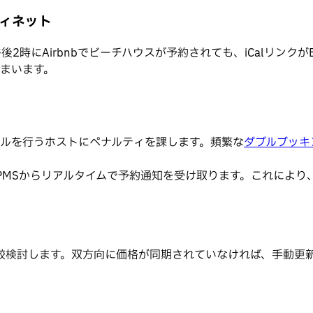
ティネット
2時にAirbnbでビーチハウスが予約されても、iCalリンクがB
まいます。
キャンセルを行うホストにペナルティを課します。頻繁な
ダブルブッキ
bsはPMSからリアルタイムで予約通知を受け取ります。これに
較検討します。双方向に価格が同期されていなければ、手動更