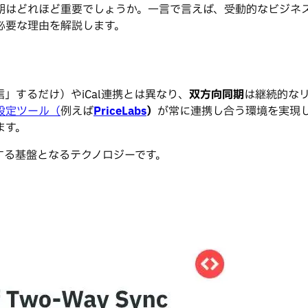
期はどれほど重要でしょうか。一言で言えば、受動的なビジネ
必要な理由を解説します。
」するだけ）やiCal連携とは異なり、
双方向同期
は継続的な
設定ツール（
例えば
PriceLabs
）
が常に連携し合う環境を実現しま
ます。
する基盤となるテクノロジーです。