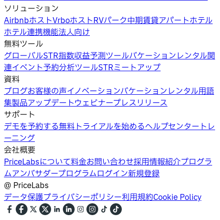
ソリューション
Airbnbホスト
Vrboホスト
RVパーク
中期賃貸
アパートホテル
ホテル
連携機能
法人向け
無料ツール
グローバルSTR指数
収益予測ツール
バケーションレンタル関
連イベント
予約分析ツール
STRミートアップ
資料
ブログ
お客様の声
イノベーション
バケーションレンタル用語
集
製品アップデートウェビナー
プレスリリース
サポート
デモを予約する
無料トライアルを始める
ヘルプセンター
トレ
ーニング
会社概要
PriceLabsについて
料金
お問い合わせ
採用情報
紹介プログラ
ム
アンバサダープログラム
ログイン
新規登録
@
PriceLabs
データ保護
プライバシーポリシー
利用規約
Cookie Policy