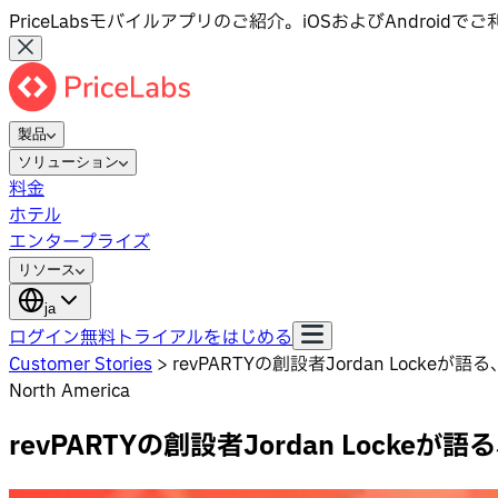
PriceLabsモバイルアプリのご紹介。iOSおよびAndroid
製品
ソリューション
料金
ホテル
エンタープライズ
リソース
ja
ログイン
無料トライアルをはじめる
Customer Stories
>
revPARTYの創設者Jordan Lock
North America
revPARTYの創設者Jordan Lock