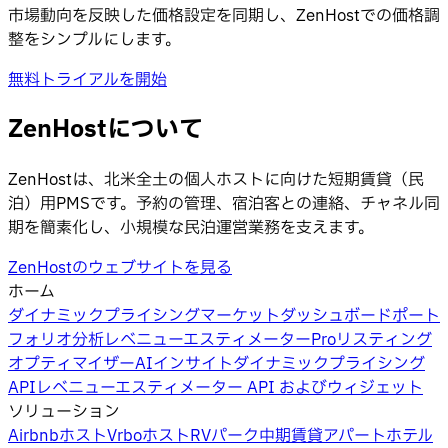
市場動向を反映した価格設定を同期し、ZenHostでの価格調
整をシンプルにします。
無料トライアルを開始
ZenHostについて
ZenHostは、北米全土の個人ホストに向けた短期賃貸（民
泊）用PMSです。予約の管理、宿泊客との連絡、チャネル同
期を簡素化し、小規模な民泊運営業務を支えます。
ZenHostのウェブサイトを見る
ホーム
ダイナミックプライシング
マーケットダッシュボード
ポート
フォリオ分析
レベニューエスティメーターPro
リスティング
オプティマイザー
AIインサイト
ダイナミックプライシング
API
レベニューエスティメーター API およびウィジェット
ソリューション
Airbnbホスト
Vrboホスト
RVパーク
中期賃貸
アパートホテル