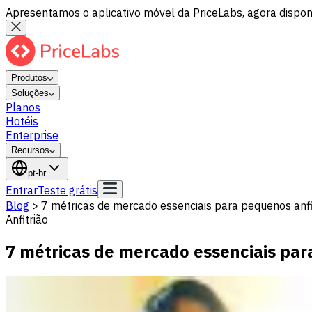
Apresentamos o aplicativo móvel da PriceLabs, agora disponí
Produtos
Soluções
Planos
Hotéis
Enterprise
Recursos
pt-br
Entrar
Teste grátis
Blog
>
7 métricas de mercado essenciais para pequenos anfi
Anfitrião
7 métricas de mercado essenciais par