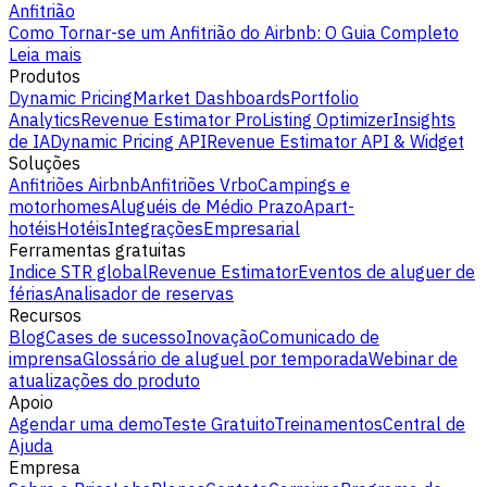
Anfitrião
Como Tornar-se um Anfitrião do Airbnb: O Guia Completo
Leia mais
Produtos
Dynamic Pricing
Market Dashboards
Portfolio
Analytics
Revenue Estimator Pro
Listing Optimizer
Insights
de IA
Dynamic Pricing API
Revenue Estimator API & Widget
Soluções
Anfitriões Airbnb
Anfitriões Vrbo
Campings e
motorhomes
Aluguéis de Médio Prazo
Apart-
hotéis
Hotéis
Integrações
Empresarial
Ferramentas gratuitas
Indice STR global
Revenue Estimator
Eventos de aluguer de
férias
Analisador de reservas
Recursos
Blog
Cases de sucesso
Inovação
Comunicado de
imprensa
Glossário de aluguel por temporada
Webinar de
atualizações do produto
Apoio
Agendar uma demo
Teste Gratuito
Treinamentos
Central de
Ajuda
Empresa