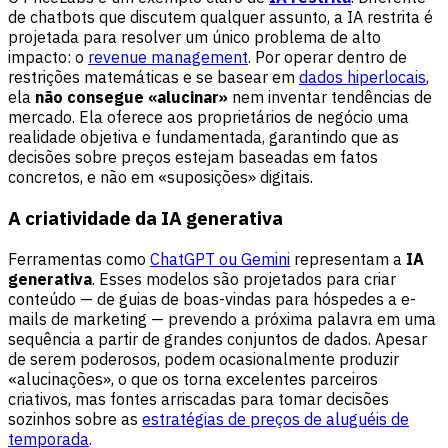
de chatbots que discutem qualquer assunto, a IA restrita é
projetada para resolver um único problema de alto
impacto: o
revenue management
. Por operar dentro de
restrições matemáticas e se basear em
dados hiperlocais
,
ela
não consegue «alucinar»
nem inventar tendências de
mercado. Ela oferece aos proprietários de negócio uma
realidade objetiva e fundamentada, garantindo que as
decisões sobre preços estejam baseadas em fatos
concretos, e não em «suposições» digitais.
A criatividade da IA generativa
Ferramentas como
ChatGPT ou Gemini
representam a
IA
generativa
. Esses modelos são projetados para criar
conteúdo — de guias de boas-vindas para hóspedes a e-
mails de marketing — prevendo a próxima palavra em uma
sequência a partir de grandes conjuntos de dados. Apesar
de serem poderosos, podem ocasionalmente produzir
«alucinações», o que os torna excelentes parceiros
criativos, mas fontes arriscadas para tomar decisões
sozinhos sobre as
estratégias de preços de aluguéis de
temporada
.