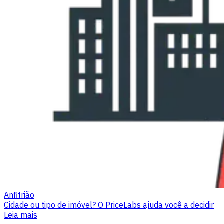
Anfitrião
Cidade ou tipo de imóvel? O PriceLabs ajuda você a decidir
Leia mais