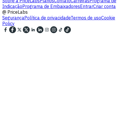
Sobre a PriceLabs
Planos
Contato
Carreiras
Programa de
Indicação
Programa de Embaixadores
Entrar
Criar conta
@
PriceLabs
Segurança
Política de privacidade
Termos de uso
Cookie
Policy