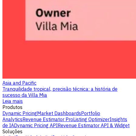
Asia and Pacific
Tranquilidade tropical, precisão técnica: a história de
sucesso da Villa Mia
Leia mais
Produtos
Dynamic Pricing
Market Dashboards
Portfolio
Analytics
Revenue Estimator Pro
Listing Optimizer
Insights
de IA
Dynamic Pricing API
Revenue Estimator API & Widget
Soluções