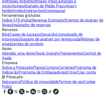
Anfitriões Airbnb
Anfitriões Vrbo
Campings e
motorhomes
Aluguéis de Médio Prazo
Apart-
hotéis
Hotéis
Integrações
Empresarial
Ferramentas gratuitas
Indice STR global
Revenue Estimator
Eventos de aluguer de
férias
Analisador de reservas
Recursos
Blog
Cases de sucesso
Inovação
Comunicado de
imprensa
Glossário de aluguel por temporada
Webinar de
atualizações do produto
Apoio
Agendar uma demo
Teste Gratuito
Treinamentos
Central de
Ajuda
Empresa
Sobre a PriceLabs
Planos
Contato
Carreiras
Programa de
Indicação
Programa de Embaixadores
Entrar
Criar conta
@
PriceLabs
Segurança
Política de privacidade
Termos de uso
Cookie
Policy