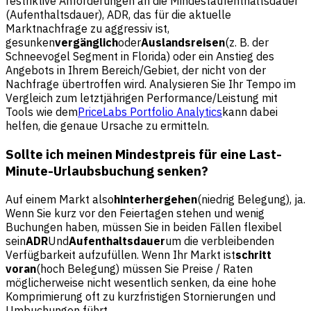
restriktive Anforderungen an die Mindestaufenthaltsdauer
(Aufenthaltsdauer), ADR, das für die aktuelle
Marktnachfrage zu aggressiv ist,
gesunken
vergänglich
oder
Auslandsreisen
(z. B. der
Schneevogel Segment in Florida) oder ein Anstieg des
Angebots in Ihrem Bereich/Gebiet, der nicht von der
Nachfrage übertroffen wird. Analysieren Sie Ihr Tempo im
Vergleich zum letztjährigen Performance/Leistung mit
Tools wie dem
PriceLabs Portfolio Analytics
kann dabei
helfen, die genaue Ursache zu ermitteln.
Sollte ich meinen Mindestpreis für eine Last-
Minute-Urlaubsbuchung senken?
Auf einem Markt also
hinterhergehen
(niedrig Belegung), ja.
Wenn Sie kurz vor den Feiertagen stehen und wenig
Buchungen haben, müssen Sie in beiden Fällen flexibel
sein
ADR
Und
Aufenthaltsdauer
um die verbleibenden
Verfügbarkeit aufzufüllen. Wenn Ihr Markt ist
schritt
voran
(hoch Belegung) müssen Sie Preise / Raten
möglicherweise nicht wesentlich senken, da eine hohe
Komprimierung oft zu kurzfristigen Stornierungen und
Umbuchungen führt.