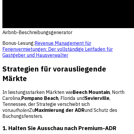
Airbnb-Beschreibungsgenerator
Bonus-Lesung:
Revenue Management für
Ferienvermietungen: Der vollständige Leitfaden für
Gastgeber und Hausverwalter
Strategien für vorausliegende
Märkte
In leistungsstarken Märkten wie
Beech Mountain
, North
Carolina,
Pompano Beach
, Florida und
Sevierville
,
Tennessee, der Strategie verschiebt sich
von
aufholen
Zu
Maximierung der ADR
und Schutz des
Buchungsfensters.
1. Halten Sie Ausschau nach Premium-ADR