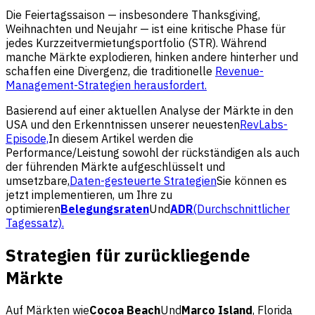
Die Feiertagssaison — insbesondere Thanksgiving,
Weihnachten und Neujahr — ist eine kritische Phase für
jedes Kurzzeitvermietungsportfolio (STR). Während
manche Märkte explodieren, hinken andere hinterher und
schaffen eine Divergenz, die traditionelle
Revenue-
Management-Strategien herausfordert.
Basierend auf einer aktuellen Analyse der Märkte in den
USA und den Erkenntnissen unserer neuesten
RevLabs-
Episode,
In diesem Artikel werden die
Performance/Leistung sowohl der rückständigen als auch
der führenden Märkte aufgeschlüsselt und
umsetzbare,
Daten-gesteuerte Strategien
Sie können es
jetzt implementieren, um Ihre zu
optimieren
Belegungsraten
Und
ADR
(Durchschnittlicher
Tagessatz).
Strategien für zurückliegende
Märkte
Auf Märkten wie
Cocoa Beach
Und
Marco Island
, Florida