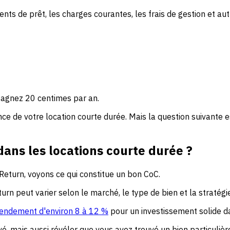
de prêt, les charges courantes, les frais de gestion et autr
 gagnez 20 centimes par an.
e de votre location courte durée. Mais la question suivante est
ans les locations courte durée ?
eturn, voyons ce qui constitue un bon CoC.
rn peut varier selon le marché, le type de bien et la stratégi
rendement d'environ 8 à 12 %
pour un investissement solide da
evé, mais aussi révéler que vous avez trouvé un bien particuliè