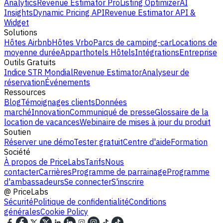
Analytics
Revenue Estimator Pro
Listing Optimizer
AI
Insights
Dynamic Pricing API
Revenue Estimator API &
Widget
Solutions
Hôtes Airbnb
Hôtes Vrbo
Parcs de camping-car
Locations de
moyenne durée
Apparthotels
Hôtels
Intégrations
Entreprise
Outils Gratuits
Indice STR Mondial
Revenue Estimator
Analyseur de
réservation
Événements
Ressources
Blog
Témoignages clients
Données
marché
Innovation
Communiqué de presse
Glossaire de la
location de vacances
Webinaire de mises à jour du produit
Soutien
Réserver une démo
Tester gratuit
Centre d'aide
Formation
Société
À propos de PriceLabs
Tarifs
Nous
contacter
Carrières
Programme de parrainage
Programme
d'ambassadeurs
Se connecter
S'inscrire
@
PriceLabs
Sécurité
Politique de confidentialité
Conditions
générales
Cookie Policy