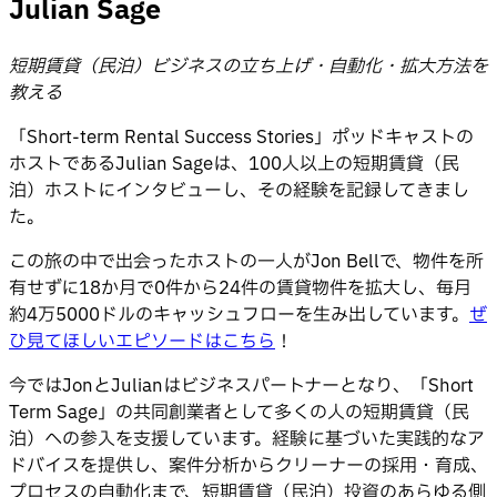
Julian Sage
短期賃貸（民泊）ビジネスの立ち上げ・自動化・拡大方法を
教える
「Short-term Rental Success Stories」ポッドキャストの
ホストであるJulian Sageは、100人以上の短期賃貸（民
泊）ホストにインタビューし、その経験を記録してきまし
た。
この旅の中で出会ったホストの一人がJon Bellで、物件を所
有せずに18か月で0件から24件の賃貸物件を拡大し、毎月
約4万5000ドルのキャッシュフローを生み出しています。
ぜ
ひ見てほしいエピソードはこちら
！
今ではJonとJulianはビジネスパートナーとなり、「Short
Term Sage」の共同創業者として多くの人の短期賃貸（民
泊）への参入を支援しています。経験に基づいた実践的なア
ドバイスを提供し、案件分析からクリーナーの採用・育成、
プロセスの自動化まで、短期賃貸（民泊）投資のあらゆる側