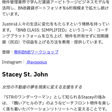
物件管理業界で学んだ賃貸アービトラージビジネスモデルを
活用し、BNB賃貸ポートフォリオを6桁規模まで拡大し続け
ています。
Justinは人々の生活に変化をもたらすという情熱を持ってい
ます。「BNB CLASS: SIMPLIFIED」というコース・コーチ
ングプラットフォームを立ち上げ、物件を所有せずに短期賃
貸（民泊）で収益を上げる方法を教育・提供しています。
登録：
無料BNBワークショップ
Instagram：
@ayooojus
Stacey St. John
女性の不動産の夢を現実に変える支援をする
「STRのワンダーウーマン」として知られるStaceyの強み
は、「醜いアヒルの子」のようなビーチフロント物件を美し
く落ち着いたバケーションリトリートへと変えることです。