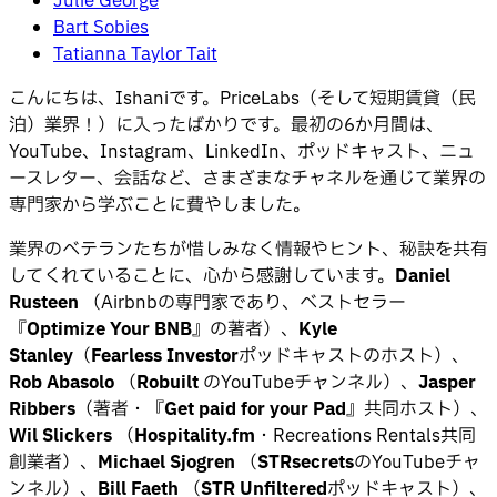
Julie George
Bart Sobies
Tatianna Taylor Tait
こんにちは、Ishaniです。PriceLabs（そして短期賃貸（民
泊）業界！）に入ったばかりです。最初の6か月間は、
YouTube、Instagram、LinkedIn、ポッドキャスト、ニュ
ースレター、会話など、さまざまなチャネルを通じて業界の
専門家から学ぶことに費やしました。
業界のベテランたちが惜しみなく情報やヒント、秘訣を共有
してくれていることに、心から感謝しています。
Daniel
Rusteen
（Airbnbの専門家であり、ベストセラー
『
Optimize Your BNB
』の著者）、
Kyle
Stanley
（
Fearless Investor
ポッドキャストのホスト）、
Rob Abasolo
（
Robuilt
のYouTubeチャンネル）、
Jasper
Ribbers
（著者・『
Get paid for your Pad
』共同ホスト）、
Wil Slickers
（
Hospitality.fm
・Recreations Rentals共同
創業者）、
Michael Sjogren
（
STRsecrets
のYouTubeチャ
ンネル）、
Bill Faeth
（
STR Unfiltered
ポッドキャスト）、