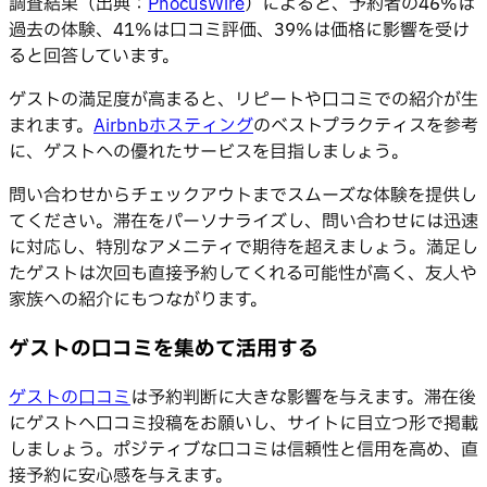
調査結果（出典：
PhocusWire
）によると、予約者の46%は
過去の体験、41%は口コミ評価、39%は価格に影響を受け
ると回答しています。
ゲストの満足度が高まると、リピートや口コミでの紹介が生
まれます。
Airbnbホスティング
のベストプラクティスを参考
に、ゲストへの優れたサービスを目指しましょう。
問い合わせからチェックアウトまでスムーズな体験を提供し
てください。滞在をパーソナライズし、問い合わせには迅速
に対応し、特別なアメニティで期待を超えましょう。満足し
たゲストは次回も直接予約してくれる可能性が高く、友人や
家族への紹介にもつながります。
ゲストの口コミを集めて活用する
ゲストの口コミ
は予約判断に大きな影響を与えます。滞在後
にゲストへ口コミ投稿をお願いし、サイトに目立つ形で掲載
しましょう。ポジティブな口コミは信頼性と信用を高め、直
接予約に安心感を与えます。