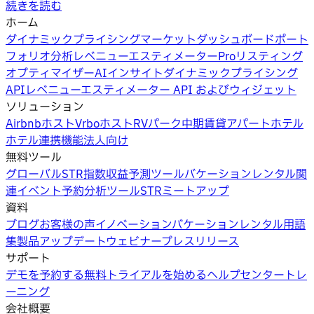
続きを読む
ホーム
ダイナミックプライシング
マーケットダッシュボード
ポート
フォリオ分析
レベニューエスティメーターPro
リスティング
オプティマイザー
AIインサイト
ダイナミックプライシング
API
レベニューエスティメーター API およびウィジェット
ソリューション
Airbnbホスト
Vrboホスト
RVパーク
中期賃貸
アパートホテル
ホテル
連携機能
法人向け
無料ツール
グローバルSTR指数
収益予測ツール
バケーションレンタル関
連イベント
予約分析ツール
STRミートアップ
資料
ブログ
お客様の声
イノベーション
バケーションレンタル用語
集
製品アップデートウェビナー
プレスリリース
サポート
デモを予約する
無料トライアルを始める
ヘルプセンター
トレ
ーニング
会社概要