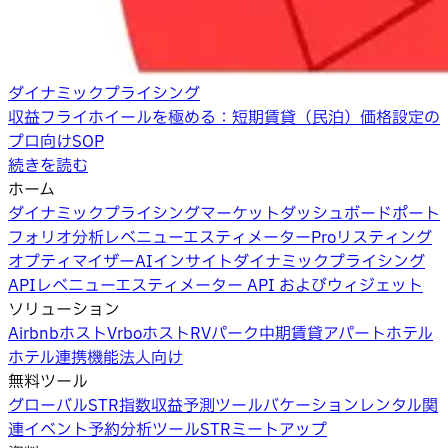
ダイナミックプライシング
収益フライホイールを極める：短期賃貸（民泊）価格設定の
プロ向けSOP
続きを読む
ホーム
ダイナミックプライシング
マーケットダッシュボード
ポート
フォリオ分析
レベニューエスティメーターPro
リスティング
オプティマイザー
AIインサイト
ダイナミックプライシング
API
レベニューエスティメーター API およびウィジェット
ソリューション
Airbnbホスト
Vrboホスト
RVパーク
中期賃貸
アパートホテル
ホテル
連携機能
法人向け
無料ツール
グローバルSTR指数
収益予測ツール
バケーションレンタル関
連イベント
予約分析ツール
STRミートアップ