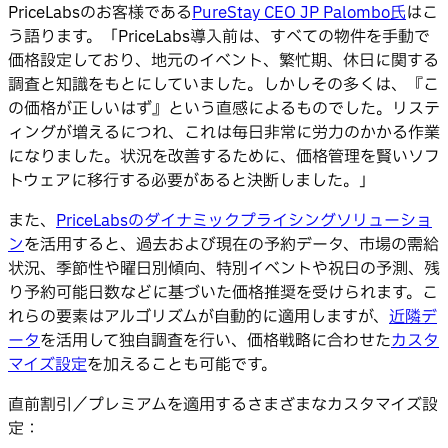
PriceLabsのお客様である
PureStay CEO JP Palombo氏
はこ
う語ります。「PriceLabs導入前は、すべての物件を手動で
価格設定しており、地元のイベント、繁忙期、休日に関する
調査と知識をもとにしていました。しかしその多くは、『こ
の価格が正しいはず』という直感によるものでした。リステ
ィングが増えるにつれ、これは毎日非常に労力のかかる作業
になりました。状況を改善するために、価格管理を賢いソフ
トウェアに移行する必要があると決断しました。」
また、
PriceLabsのダイナミックプライシングソリューショ
ン
を活用すると、過去および現在の予約データ、市場の需給
状況、季節性や曜日別傾向、特別イベントや祝日の予測、残
り予約可能日数などに基づいた価格推奨を受けられます。こ
れらの要素はアルゴリズムが自動的に適用しますが、
近隣デ
ータ
を活用して独自調査を行い、価格戦略に合わせた
カスタ
マイズ設定
を加えることも可能です。
直前割引／プレミアムを適用するさまざまなカスタマイズ設
定：