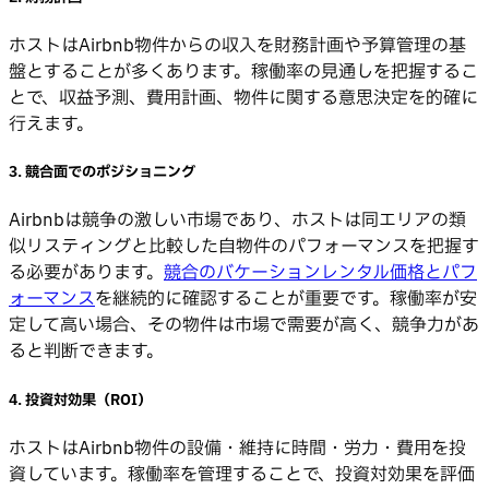
ホストはAirbnb物件からの収入を財務計画や予算管理の基
盤とすることが多くあります。稼働率の見通しを把握するこ
とで、収益予測、費用計画、物件に関する意思決定を的確に
行えます。
3. 競合面でのポジショニング
Airbnbは競争の激しい市場であり、ホストは同エリアの類
似リスティングと比較した自物件のパフォーマンスを把握す
る必要があります。
競合のバケーションレンタル価格とパフ
ォーマンス
を継続的に確認することが重要です。稼働率が安
定して高い場合、その物件は市場で需要が高く、競争力があ
ると判断できます。
4. 投資対効果（ROI）
ホストはAirbnb物件の設備・維持に時間・労力・費用を投
資しています。稼働率を管理することで、投資対効果を評価