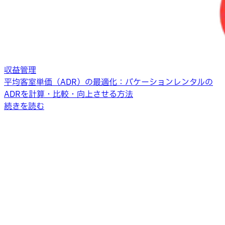
収益管理
平均客室単価（ADR）の最適化：バケーションレンタルの
ADRを計算・比較・向上させる方法
続きを読む