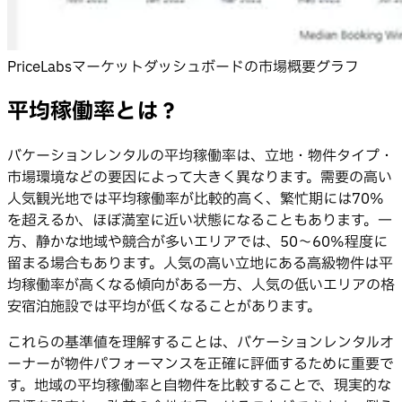
PriceLabsマーケットダッシュボードの市場概要グラフ
平均稼働率とは？
バケーションレンタルの平均稼働率は、立地・物件タイプ・
市場環境などの要因によって大きく異なります。需要の高い
人気観光地では平均稼働率が比較的高く、繁忙期には70%
を超えるか、ほぼ満室に近い状態になることもあります。一
方、静かな地域や競合が多いエリアでは、50〜60%程度に
留まる場合もあります。人気の高い立地にある高級物件は平
均稼働率が高くなる傾向がある一方、人気の低いエリアの格
安宿泊施設では平均が低くなることがあります。
これらの基準値を理解することは、バケーションレンタルオ
ーナーが物件パフォーマンスを正確に評価するために重要で
す。地域の平均稼働率と自物件を比較することで、現実的な