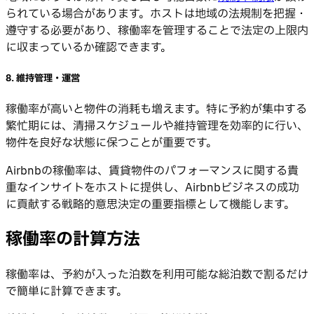
られている場合があります。ホストは地域の法規制を把握・
遵守する必要があり、稼働率を管理することで法定の上限内
に収まっているか確認できます。
8. 維持管理・運営
稼働率が高いと物件の消耗も増えます。特に予約が集中する
繁忙期には、清掃スケジュールや維持管理を効率的に行い、
物件を良好な状態に保つことが重要です。
Airbnbの稼働率は、賃貸物件のパフォーマンスに関する貴
重なインサイトをホストに提供し、Airbnbビジネスの成功
に貢献する戦略的意思決定の重要指標として機能します。
稼働率の計算方法
稼働率は、予約が入った泊数を利用可能な総泊数で割るだけ
で簡単に計算できます。