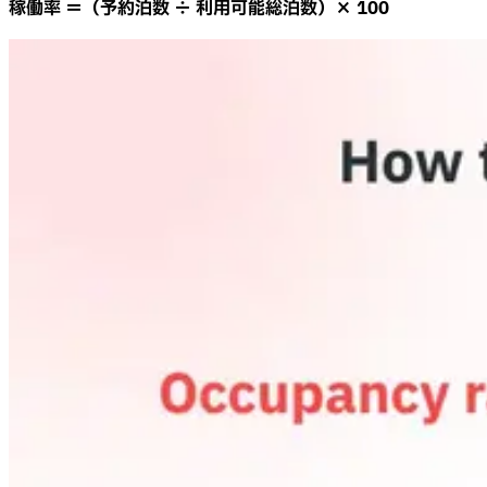
稼働率 ＝（予約泊数 ÷ 利用可能総泊数）× 100