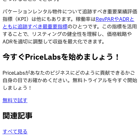
バケーションレンタル物件について追跡すべき重要業績評価
指標（KPI）は他にもあります。稼働率は
RevPARやADRと
ともに追跡すべき最重要指標
のひとつです。この指標を活用
することで、リスティングの健全性を理解し、価格戦略や
ADRを適切に調整して収益を最大化できます。
今すぐPriceLabsを始めましょう！
PriceLabsがあなたのビジネスにどのように貢献できるかご
自身の目でお確かめください。無料トライアルを今すぐ開始
しましょう！
無料で試す
関連記事
すべて見る