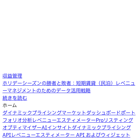
収益管理
ホリデーシーズンの勝者と敗者：短期賃貸（民泊）レベニュ
ーマネジメントのためのデータ活用戦略
続きを読む
ホーム
ダイナミックプライシング
マーケットダッシュボード
ポート
フォリオ分析
レベニューエスティメーターPro
リスティング
オプティマイザー
AIインサイト
ダイナミックプライシング
API
レベニューエスティメーター API およびウィジェット