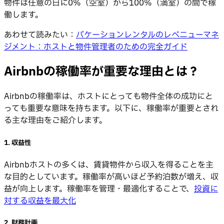
物件は任意の日に0%（空室）から100%（満室）の間で稼
働します。
あわせて読みたい：
バケーションレンタルのレベニューマネ
ジメント：ホストと物件管理者のための完全ガイド
Airbnbの稼働率が重要な理由とは？
Airbnbの稼働率は、ホストにとっても物件全体の成功にと
っても重要な意味を持ちます。以下に、稼働率が重要とされ
る主な理由をご紹介します。
1. 収益性
Airbnbホストの多くは、賃貸物件から収入を得ることを主
な目的としています。稼働率が高いほど予約泊数が増え、収
益が向上します。稼働率を管理・最適化することで、
投資に
対する収益を最大化
2. 財務計画