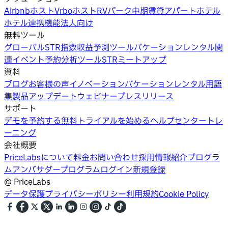
Airbnbホスト
Vrboホスト
RVパーク
中期賃貸
アパートホテル
ホテル
連携機能
法人向け
無料ツール
グローバルSTR指数
収益予測ツール
バケーションレンタル関
連イベント
予約分析ツール
STRミートアップ
資料
ブログ
お客様の声
イノベーション
バケーションレンタル用語
集
製品アップデートウェビナー
プレスリリース
サポート
デモを予約する
無料トライアルを始める
ヘルプセンター
トレ
ーニング
会社概要
PriceLabsについて
料金
お問い合わせ
採用情報
紹介プログラ
ム
アンバサダープログラム
ログイン
新規登録
@
PriceLabs
データ保護
プライバシーポリシー
利用規約
Cookie Policy