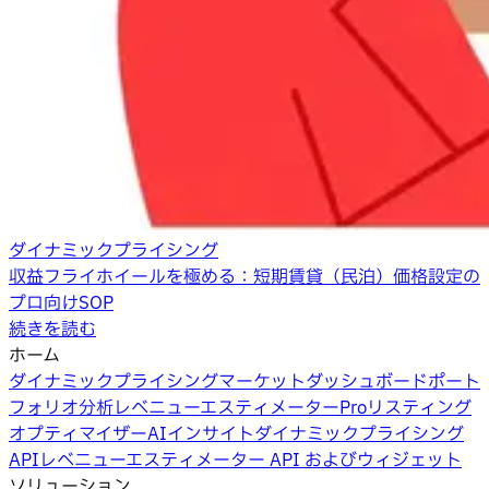
ダイナミックプライシング
収益フライホイールを極める：短期賃貸（民泊）価格設定の
プロ向けSOP
続きを読む
ホーム
ダイナミックプライシング
マーケットダッシュボード
ポート
フォリオ分析
レベニューエスティメーターPro
リスティング
オプティマイザー
AIインサイト
ダイナミックプライシング
API
レベニューエスティメーター API およびウィジェット
ソリューション