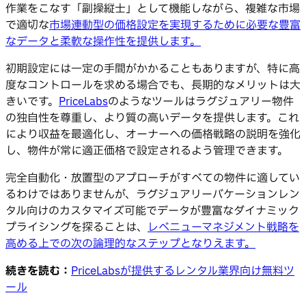
作業をこなす「副操縦士」として機能しながら、複雑な市場
で適切な
市場連動型の価格設定を実現するために必要な豊富
なデータと柔軟な操作性を提供します。
初期設定には一定の手間がかかることもありますが、特に高
度なコントロールを求める場合でも、長期的なメリットは大
きいです。
PriceLabs
のようなツールはラグジュアリー物件
の独自性を尊重し、より質の高いデータを提供します。これ
により収益を最適化し、オーナーへの価格戦略の説明を強化
し、物件が常に適正価格で設定されるよう管理できます。
完全自動化・放置型のアプローチがすべての物件に適してい
るわけではありませんが、ラグジュアリーバケーションレン
タル向けのカスタマイズ可能でデータが豊富なダイナミック
プライシングを探ることは、
レベニューマネジメント戦略を
高める上での次の論理的なステップとなりえます。
続きを読む：
PriceLabsが提供するレンタル業界向け無料ツ
ール