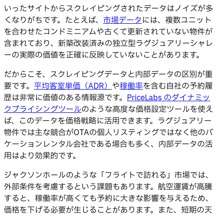
いったサイトからスクレイピングされたデータはノイズが多
くなりがちです。たとえば、
市場データ
には、複数ユニット
を合わせたコンドミニアムや古くて更新されていない物件が
含まれており、新築改装済みの独立型ラグジュアリーシャレ
ーの実際の価値を正確に反映していないことがあります。
だからこそ、スクレイピングデータと内部データの区別が重
要です。
平均客室単価（ADR）
や
稼働率
を含む自社の予約履
歴は非常に価値のある情報源です。
PriceLabs のダイナミッ
クプライシングツール
のような高度な価格設定ツールを使え
ば、このデータを価格戦略に活用できます。ラグジュアリー
物件では主な競合がOTAの個人リスティングではなく他のバ
ケーションレンタル会社である場合も多く、内部データの活
用はより効果的です。
ジャクソンホールのような「フライトで訪れる」市場では、
外部条件を考慮するという課題もあります。航空運賃が高騰
すると、稼働率が高くても予約に大きな影響を与えるため、
価格を下げる必要が生じることがあります。また、短期の天