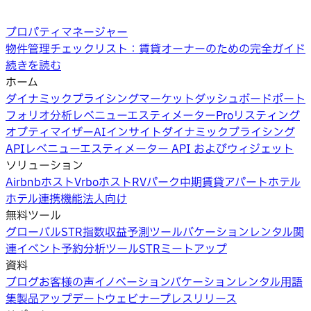
プロパティマネージャー
物件管理チェックリスト：賃貸オーナーのための完全ガイド
続きを読む
ホーム
ダイナミックプライシング
マーケットダッシュボード
ポート
フォリオ分析
レベニューエスティメーターPro
リスティング
オプティマイザー
AIインサイト
ダイナミックプライシング
API
レベニューエスティメーター API およびウィジェット
ソリューション
Airbnbホスト
Vrboホスト
RVパーク
中期賃貸
アパートホテル
ホテル
連携機能
法人向け
無料ツール
グローバルSTR指数
収益予測ツール
バケーションレンタル関
連イベント
予約分析ツール
STRミートアップ
資料
ブログ
お客様の声
イノベーション
バケーションレンタル用語
集
製品アップデートウェビナー
プレスリリース