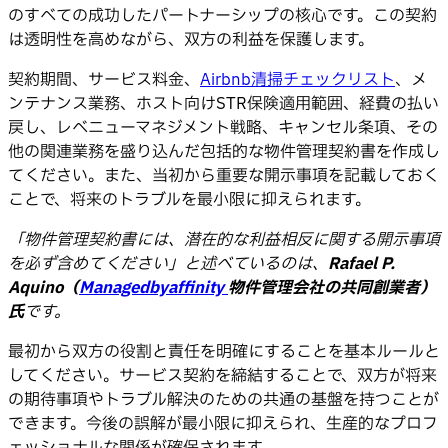
のすべての成功したパートナーシップの核心です。この契約
は透明性を高めながら、双方の利益を保護します。
契約期間、サービス料金、
Airbnb清掃チェックリスト
、メ
ンテナンス業務、ホスト向けSTR保険適用範囲、経費の払い
戻し、レベニューマネジメント戦略、キャンセル条項、その
他の関連業務を盛り込んだ包括的な物件管理契約書を作成し
てください。また、当初から重要な開示事項を記載しておく
ことで、将来のトラブルを最小限に抑えられます。
「物件管理契約書には、潜在的な利益相反に関する開示事項
を必ず含めてください」と述べているのは、
Rafael P.
Aquino（
Managedbyaffinity
物件管理会社の共同創業者）
氏
です。
最初から双方の役割と責任を明確にすることを基本ルールと
してください。サービス契約を締結することで、双方が将来
の期待事項やトラブル解決のための共通の基盤を持つことが
できます。今後の誤解が最小限に抑えられ、生産的なプロフ