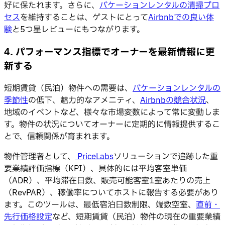
好に保たれます。さらに、
バケーションレンタルの清掃プロ
セス
を維持することは、ゲストにとって
Airbnbでの良い体
験
と5つ星レビューにもつながります。
4. パフォーマンス指標でオーナーを最新情報に更
新する
短期賃貸（民泊）物件への需要は、
バケーションレンタルの
季節性
の低下、魅力的なアメニティ、
Airbnbの競合状況
、
地域のイベントなど、様々な市場変数によって常に変動しま
す。物件の状況についてオーナーに定期的に情報提供するこ
とで、信頼関係が育まれます。
物件管理者として、
PriceLabs
ソリューションで追跡した重
要業績評価指標（KPI）、具体的には平均客室単価
（ADR）、平均滞在日数、販売可能客室1室あたりの売上
（RevPAR）、稼働率についてホストに報告する必要があり
ます。このツールは、最低宿泊日数制限、端数空室、
直前・
先行
価格設定
など、短期賃貸（民泊）物件の現在の重要業績