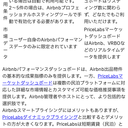
いる場合は自動で利用可能です。
ュボードはリステ
用
2〜5件の場合は、Airbnbプロフェ
ィング数に関わら
条
ッショナルホスティングツールで手
ず、どなたでもご利
件
動で有効化する必要があります。
用いただけます。
市
PriceLabsマーケッ
場
トダッシュボード
ユーザー自身のAirbnbパフォーマン
デ
はAirbnb、VRBOな
スデータのみに限定されています
ー
どのリアルタイムデ
タ
ータを提供します
Airbnbパフォーマンスダッシュボードは、Airbnb出品物件
の基本的な成果指標のみを提供します。一方、
PriceLabsマ
ーケットダッシュボード
は複数の民泊プラットフォームに対
応した詳細な市場情報とカスタマイズ可能な価格推奨事項を
提供します。Airbnb管理者やホストにとって、より包括的な
選択肢です。
Airbnbスマートプライシングにはメリットもありますが、
PriceLabsダイナミックプライシング
と比較するとデメリッ
トの方が大きくなります。PriceLabsは短期賃貸（民泊）と